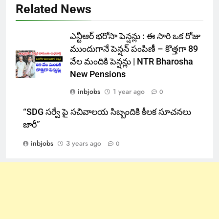
Related News
ఎన్టీఆర్ భరోసా పెన్షన్లు : ఈ సారి ఒక రోజు
ముందుగానే పెన్షన్ పంపిణీ – కొత్తగా 89
వేల మందికి పెన్షన్లు | NTR Bharosha
New Pensions
inbjobs
1 year ago
0
“SDG సర్వే పై సచివాలయ సిబ్బందికి కీలక సూచనలు
జారీ”
inbjobs
3 years ago
0