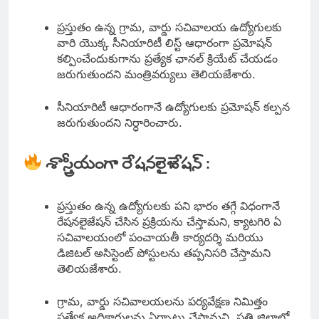
ప్రస్తుతం ఉన్న గ్రామ, వార్డు సచివాలయ ఉద్యోగులకు
వారి యొక్క సీనియారిటీ లిస్ట్ ఆధారంగా ప్రమోషన్
కల్పించేందుకుగాను ప్రత్యేక ఛానల్ క్రియేట్ చేయడం
జరుగుతుందని మంత్రివర్యులు తెలియజేశారు.
సీనియారిటీ ఆధారంగానే ఉద్యోగులకు ప్రమోషన్ కల్పన
జరుగుతుందని నిర్ధారించారు.
శాస్త్రీయంగా రేషనలైజేషన్ :
ప్రస్తుతం ఉన్న ఉద్యోగులకు పని భారం తగ్గే విధంగానే
రేషనలైజేషన్ చేసిన ప్రక్రియను చేస్తామని,
క్యాటగిరి ఏ
సచివాలయంలో పంచాయతీ కార్యదర్శి మరియు
డిజిటల్ అసిస్టెంట్ పోస్టులను తప్పనిసరి చేస్తామని
తెలియజేశారు.
గ్రామ, వార్డు సచివాలయలను పర్యవేక్షణ నిమిత్తం
ప్రత్యేక అధికారులను ఏర్పాటు చేస్తామని ,ప్రతి జిల్లాలో