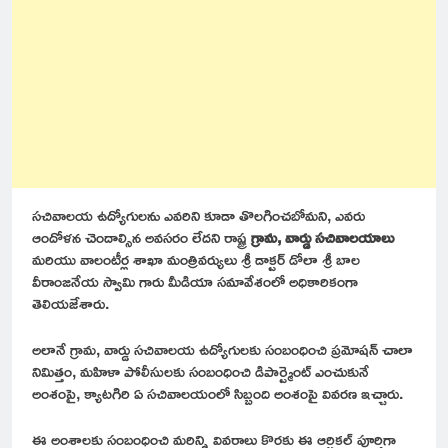
సచివాలయ ఉద్యోగులను ఎవరిని కూడా తొలగించబోమని, ఎవరు
ఆందోళన చెందాల్సిన అవసరం లేదని రాష్ట్ర
గ్రామ, వార్డు సచివాలయాలు
మరియు వాలంటీర్ల శాఖా మంత్రివర్యులు శ్రీ డాక్టర్ డోలా శ్రీ బాల
వీరాంజనేయ స్వామి గారు మీడియా సమావేశంలో అధికారికంగా
తెలియజేశారు.
అలానే గ్రామ, వార్డు సచివాలయ ఉద్యోగులకు సంబంధించి ప్రమోషన్ చాలా
నిమిత్తం, మహిళా పోలీసులకు సంబంధించి డిపార్ట్మెంట్ ఎంచుకునే
అంశంపై, క్యాటగిరి ఏ సచివాలయంలో సిబ్బంది అంశంపై వివరణ ఇచ్చారు.
ఈ అంశాలకు సంబంధించి మరిన్ని వివరాలు కొరకు ఈ ఆర్టికల్ పూర్తిగా