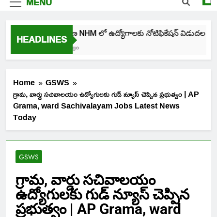
MENU
తెలంగాణ NHM లో ఉద్యోగాలకు నోటిఫికేషన్ విడుదల
HEADLINES
4 Days Ago
Home
GSWS
గ్రామ, వార్డు సచివాలయం ఉద్యోగులకు గుడ్ న్యూస్ చెప్పిన ప్రభుత్వం | AP
Grama, ward Sachivalayam Jobs Latest News
Today
GSWS
గ్రామ, వార్డు సచివాలయం
ఉద్యోగులకు గుడ్ న్యూస్ చెప్పిన
ప్రభుత్వం | AP Grama, ward