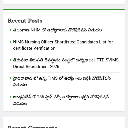
Recent Posts
తెలంగాణ NHM లో ఉద్యోగాలకు నోటిఫికేషన్ విడుదల
NIMS Nursing Officer Shortlisted Candidates List for
certificate Verification
తిరుమల తిరుపతి దేవస్థానం సంస్థలో ఉద్యోగాలు | TTD SVIMS
Direct Recruitment 2026
హైదరాబాద్ లో ఉన్న TIMS లో ఉద్యోగాలు భర్తీకి నోటిఫికేషన్
విడుదల
ఆంధ్రప్రదేశ్ లో 236 స్టాఫ్ నర్స్ ఉద్యోగాలు భర్తీకి నోటిఫికేషన్
విడుదల
Recent Comments