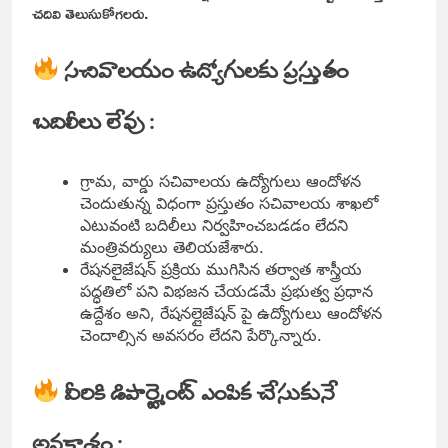
చదివి తెలుసుకోగలరు.
సచివాలయం ఉద్యోగులకు ప్రస్తుతం
బదిలీలు లేవు :
గ్రామ, వార్డు సచివాలయ ఉద్యోగులు ఆందోళన
చెందుతున్న విధంగా ప్రస్తుతం సచివాలయ శాఖలో
ఎటువంటి బదిలీలు నిర్వహించబడడం లేదని
మంత్రివర్యులు తెలియజేశారు.
రేషనలైజేషన్ ప్రక్రియ ముగిసిన తర్వాత శాస్త్రీయ
పద్ధతిలో పని విభజన చేయడమే ప్రభుత్వ ప్రధాన
ఉద్దేశం అని, రేషనల్లైజేషన్ పై ఉద్యోగులు ఆందోళన
చెందాల్సిన అవసరం లేదని పేర్కొన్నారు.
వీరికి డిపార్ట్మెంట్ ఎంపిక చేసుకునే
అవకాశం :