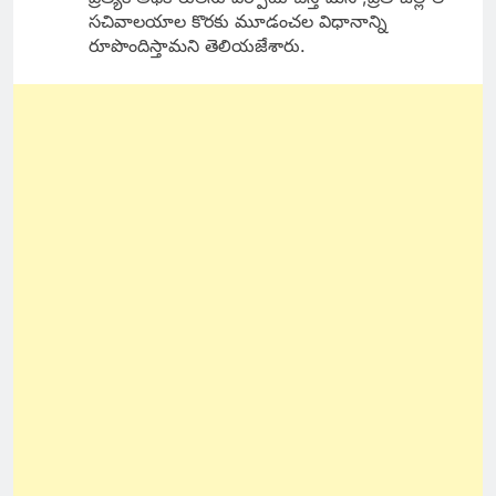
సచివాలయాల కొరకు మూడంచల విధానాన్ని
రూపొందిస్తామని తెలియజేశారు.