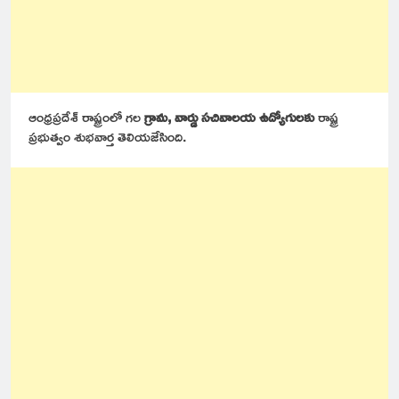
ఆంధ్రప్రదేశ్ రాష్ట్రంలో గల
గ్రామ, వార్డు సచివాలయ ఉద్యోగులకు
రాష్ట్ర
ప్రభుత్వం శుభవార్త తెలియజేసింది.