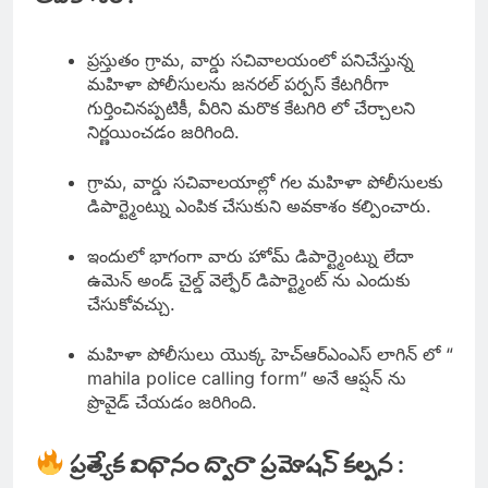
ప్రస్తుతం గ్రామ, వార్డు సచివాలయంలో పనిచేస్తున్న
మహిళా పోలీసులను జనరల్ పర్పస్ కేటగిరీగా
గుర్తించినప్పటికీ, వీరిని మరొక కేటగిరి లో చేర్చాలని
నిర్ణయించడం జరిగింది.
గ్రామ, వార్డు సచివాలయాల్లో గల మహిళా పోలీసులకు
డిపార్ట్మెంట్ను ఎంపిక చేసుకుని అవకాశం కల్పించారు.
ఇందులో భాగంగా వారు హోమ్ డిపార్ట్మెంట్ను లేదా
ఉమెన్ అండ్ చైల్డ్ వెల్ఫేర్ డిపార్ట్మెంట్ ను ఎందుకు
చేసుకోవచ్చు.
మహిళా పోలీసులు యొక్క హెచ్ఆర్ఎంఎస్ లాగిన్ లో “
mahila police calling form” అనే ఆప్షన్ ను
ప్రొవైడ్ చేయడం జరిగింది.
ప్రత్యేక విధానం ద్వారా ప్రమోషన్ కల్పన :