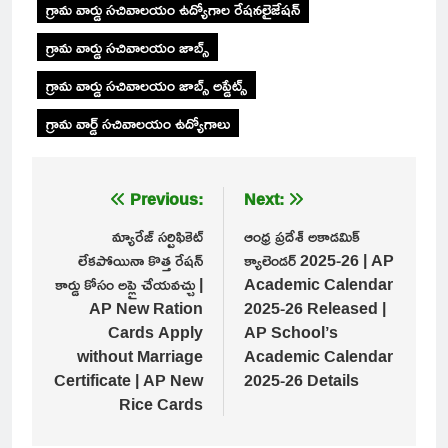
గ్రామ వార్డు సచివాలయం ఉద్యోగాల రేషనలైజేషన్
గ్రామ వార్డు సచివాలయం జాబ్స్
గ్రామ వార్డు సచివాలయం జాబ్స్ అప్డేట్స్
గ్రామ వార్డ్ సచివాలయం ఉద్యోగాలు
Post
Previous:
Next:
navigation
మ్యారేజ్ సర్టిఫికెట్
ఆంధ్ర ప్రదేశ్ అకాడమిక్
లేకపోయినా కొత్త రేషన్
క్యాలెండర్ 2025-26 | AP
కార్డు కోసం అప్లై చేయవచ్చు |
Academic Calendar
AP New Ration
2025-26 Released |
Cards Apply
AP School’s
without Marriage
Academic Calendar
Certificate | AP New
2025-26 Details
Rice Cards