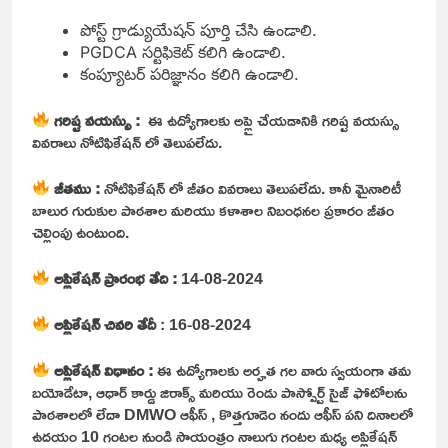
పోస్ట్ గ్రాడ్యుయేషన్ పూర్తి చేసి ఉండాలి.
PGDCA సర్టిఫికెట్ కలిగి ఉండాలి.
కంప్యూటర్ పరిజ్ఞానం కలిగి ఉండాలి.
గరిష్ట వయస్సు :
ఈ ఉద్యోగాలకు అప్లై చేయడానికి గరిష్ట వయస్సు
వివరాలు నోటిఫికేషన్ లో తెలుపలేదు.
జీతము :
నోటిఫికేషన్ లో జీతం వివరాలు తెలుపలేదు. కానీ మైనారిటీ
బాలుర గురుకుల పాఠశాల మరియు కళాశాల నిబంధనల ప్రకారం జీతం
చెల్లింపు ఉంటుంది.
అప్లికేషన్ ప్రారంభ తేది :
14-08-2024
అప్లికేషన్ చివరి తేదీ
: 16-08-2024
అప్లికేషన్ విధానం :
ఈ ఉద్యోగాలకు అర్హత గల వారు స్వయంగా తమ
బయోడేటా, ఆధార్ కార్డు జిరాక్స్ మరియు రెండు పాస్పోర్ట్ సైజ్ ఫోటోలను
పాఠశాలలో లేదా DMWO ఆఫీస్ , కొత్తగూడెం నందు ఆఫీస్ పని దినాలలో
ఉదయం 10 గంటల నుండి సాయంత్రం నాలుగు గంటల మధ్య అప్లికేషన్