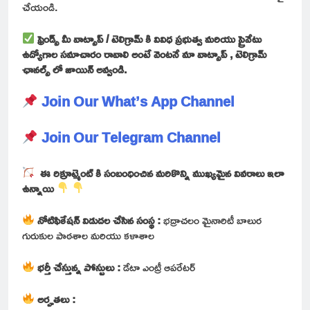
చేయండి.
ఫ్రెండ్స్ మీ వాట్సాప్ / టెలిగ్రామ్ కి వివిధ ప్రభుత్వ మరియు ప్రైవేటు
ఉద్యోగాల సమాచారం రావాలి అంటే వెంటనే మా వాట్సాప్ , టెలిగ్రామ్
ఛానల్స్ లో జాయిన్ అవ్వండి.
Join Our What’s App Channel
Join Our Telegram Channel
ఈ రిక్రూట్మెంట్ కి సంబంధించిన మరికొన్ని ముఖ్యమైన వివరాలు ఇలా
ఉన్నాయి
నోటిఫికేషన్ విడుదల చేసిన సంస్థ :
భద్రాచలం మైనారిటీ బాలుర
గురుకుల పాఠశాల మరియు కళాశాల
భర్తీ చేస్తున్న పోస్టులు :
డేటా ఎంట్రీ ఆపరేటర్
అర్హతలు :