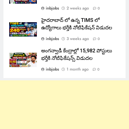
inbjobs
2 weeks ago
0
హైదరాబాద్ లో ఉన్న TIMS లో
ఉద్యోగాలు భర్తీకి నోటిఫికేషన్ విడుదల
inbjobs
3 weeks ago
0
అంగన్వాడీ కేంద్రాల్లో 15,982 పోస్టులు
భర్తీకి నోటిఫికేషన్స్ విడుదల
inbjobs
1 month ago
0