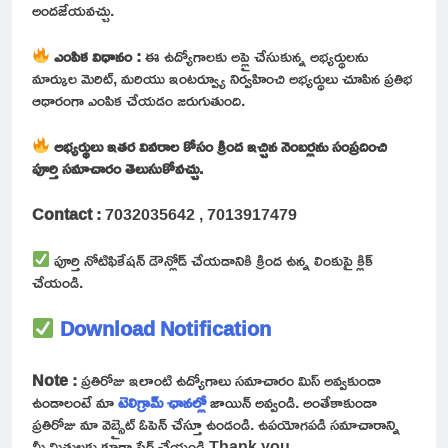
అందజేయవచ్చు.
ఎంపిక విధానం :
ఈ ఉద్యోగాలకు అప్లై చేసుకున్న అభ్యర్థులను
మార్కుల మెరిట్, మరియు ఇంటర్వ్యూ నిర్వహించి అభ్యర్థులు చూపిన ప్రతిభ
ఆధారంగా ఎంపిక చేయడం జరుగుతుంది.
అభ్యర్థులు ఇతర వివరాల కోసం క్రింద ఇచ్చిన నెంబర్లను సంప్రదించి
పూర్తి సమాచారం తెలుసుకోవచ్చు.
Contact :
7032035642 , 7013917479
పూర్తి నోటిఫికేషన్ డౌన్లోడ్ చేయడానికి క్రింద ఉన్న లింకుపై క్లిక్
చేయండి.
Download Notification
Note :
ప్రతిరోజు ఇలాంటి ఉద్యోగాలు సమాచారం మిస్ అవ్వకుండా
ఉండాలంటే మా
టెలిగ్రామ్ ఛానల్లో
జాయిన్ అవ్వండి. అంతేకాకుండా
ప్రతిరోజు మా వెబ్సైట్ ఓపెన్ చేస్తూ ఉండండి. ఉపయోగపడి సమాచారాన్ని
మీ మిత్రులకు కూడా షేర్ చేయండి Thank you..