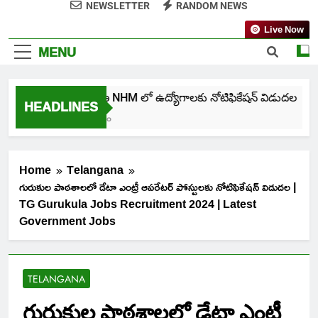
NEWSLETTER
RANDOM NEWS
Live Now
MENU
తెలంగాణ NHM లో ఉద్యోగాలకు నోటిఫికేషన్ విడుదల
HEADLINES
5 Days Ago
Home
Telangana
గురుకుల పాఠశాలలో డేటా ఎంట్రీ ఆపరేటర్ పోస్టులకు నోటిఫికేషన్ విడుదల |
TG Gurukula Jobs Recruitment 2024 | Latest
Government Jobs
TELANGANA
గురుకుల పాఠశాలలో డేటా ఎంట్రీ