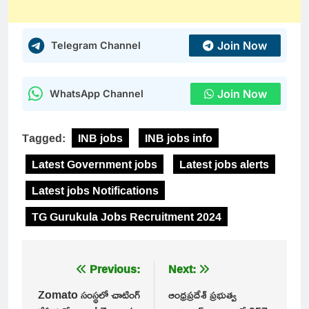
Join Now
Telegram Channel
Join Now
WhatsApp Channel
Tagged:
INB jobs
INB jobs info
Latest Government jobs
Latest jobs alerts
Latest jobs Notifications
TG Gurukula Jobs Recruitment 2024
Post
Previous:
Next:
navigation
Zomato సంస్థలో చాటింగ్
ఆంధ్రప్రదేశ్ ప్రభుత్వ