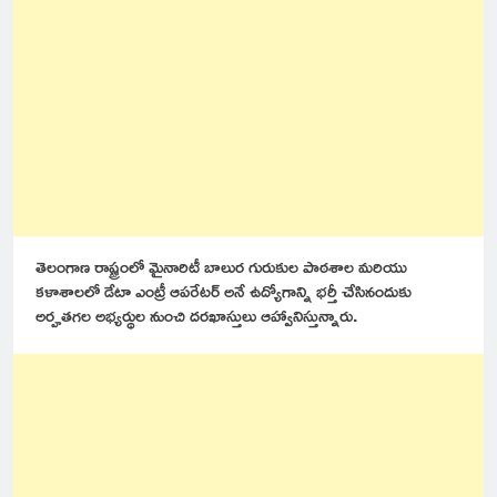
తెలంగాణ రాష్ట్రంలో మైనారిటీ బాలుర గురుకుల పాఠశాల మరియు
కళాశాలలో డేటా ఎంట్రీ ఆపరేటర్ అనే ఉద్యోగాన్ని భర్తీ చేసినందుకు
అర్హతగల అభ్యర్థుల నుంచి దరఖాస్తులు ఆహ్వానిస్తున్నారు.