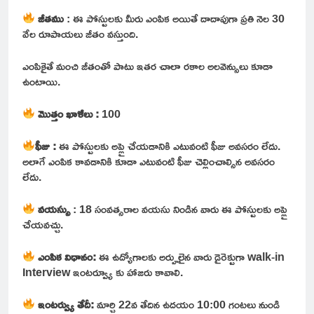
జీతము
: ఈ పోస్టులకు మీరు ఎంపిక అయితే దాదాపుగా ప్రతి నెల 30
వేల రూపాయలు జీతం వస్తుంది.
ఎంపికైతే మంచి జీతంతో పాటు ఇతర చాలా రకాల అలవెన్సులు కూడా
ఉంటాయి.
మొత్తం ఖాళీలు :
100
ఫీజు
:
ఈ పోస్టులకు అప్లై చేయడానికి ఎటువంటి ఫీజు అవసరం లేదు.
అలాగే ఎంపిక కావడానికి కూడా ఎటువంటి ఫీజు చెల్లించాల్సిన అవసరం
లేదు.
వయస్సు
: 18 సంవత్సరాల వయసు నిండిన వారు ఈ పోస్టులకు అప్లై
చేయవచ్చు.
ఎంపిక విధానం:
ఈ ఉద్యోగాలకు అర్హులైన వారు డైరెక్టుగా walk-in
Interview ఇంటర్వ్యూ కు హాజరు కావాలి.
ఇంటర్వ్యు తేదీ:
మార్చి 22వ తేదిన ఉదయం 10:00 గంటలు నుండి