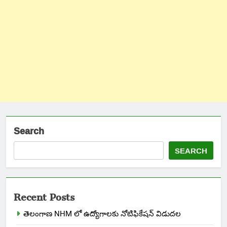
Search
SEARCH
Recent Posts
తెలంగాణ NHM లో ఉద్యోగాలకు నోటిఫికేషన్ విడుదల