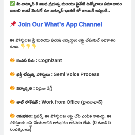
మీ వాట్సాప్ కి వివిధ ప్రభుత్వ మరియు ప్రైవేట్ ఉద్యోగాలు సమాచారం
రావాలి అంటే వెంటనే మా వాట్సాప్ ఛానల్ లో జాయిన్ అవ్వండి..
Join Our What’s App Channel
ఈ పోస్టులకు స్త్రీ మరియు పురుష అభ్యర్థులు అప్లై చేసుకునే అవకాశం
ఉంది.
కంపనీ పేరు :
Cognizant
భర్తీ చేస్తున్న పోస్టులు :
Semi Voice Process
విద్యార్హత :
ఏదైనా డిగ్రీ
జాబ్ లొకేషన్ :
Work from Office (హైదరాబాద్)
అనుభవం:
ఫ్రెషర్స్ ఈ పోస్టులకు అప్లై చేసి ఎంపిక కావచ్చు. ఈ
పోస్టులకు అప్లై చేయడానికి అనుభవం అవసరం లేదు. (0 నుండి 5
సంవత్సరాలు)