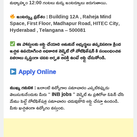
మధ్యాహ్నం 12:00 గంటలు మద్య ఇంటర్వూలు జరుగుతాయి.
ఇంటర్వ్యు ప్రదేశం :
Building 12A , Raheja Mind
Space, First Floor, Madhapur Road, HITEC City,
Hyderabad , Telangana – 500081
ఈ పోస్టులకు అప్లై చేయాలి అనుకునే అభ్యర్థులు తప్పనిసరిగా క్రింద
ఇచ్చిన ఉపయోగించి అధికారిక వెబ్సైట్ లో నోటిఫికేషన్ కి సంబంధించిన
వివరాలు స్పష్టంగా చదివి అర్హత ఆసక్తి ఉంటే అప్లై చేసుకోండి.
Apply Online
ముఖ్య గమనిక :
ఇలాంటి ఉద్యోగాల సమాచారం ఎప్పటికప్పుడు
తెలుసుకునేందుకు మీరు “
INB jobs
” వెబ్సైట్ ను ప్రతిరోజు ఓపెన్ చేసి
మేము పెట్టే నోటిఫికేషన్ల సమాచారం చదువుకొని అప్లై చేస్తూ ఉండండి.
మీకు ఖచ్చితంగా ఉద్యోగం వస్తుంది.