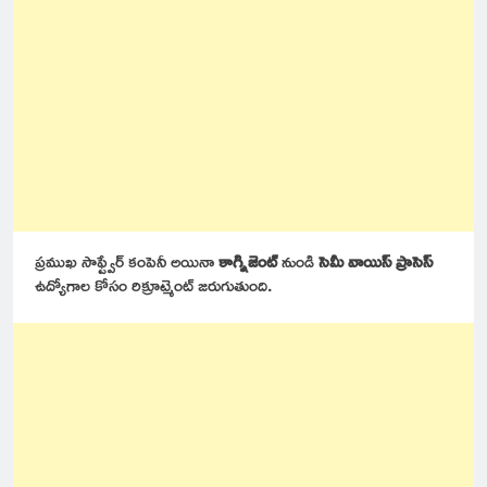
ప్రముఖ సాఫ్ట్వేర్ కంపెనీ అయినా
కాగ్నిజెంట్
నుండి
సెమీ వాయిస్ ప్రాసెస్
ఉద్యోగాల కోసం రిక్రూట్మెంట్ జరుగుతుంది.