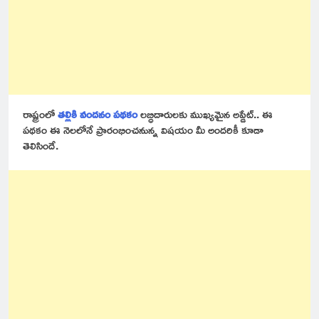
రాష్ట్రంలో
తల్లికి వందనం పథకం
లబ్ధిదారులకు ముఖ్యమైన అప్డేట్.. ఈ
పథకం ఈ నెలలోనే ప్రారంభించనున్న విషయం మీ అందరికీ కూడా
తెలిసిందే.