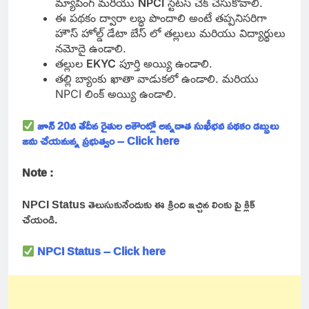
మ్యాపింగ్ మరియు
NPCI
స్టేటస్ చెక్ చేసుకోవాలి.
ఈ పథకం ద్వారా లబ్ధ పొందాలి అంటే తప్పనిసరిగా
హౌస్ హోల్డ్ డేటా బేస్ లో తల్లులు మరియు విద్యార్థులు
నమోదై ఉండాలి.
తల్లుల
EKYC
పూర్తి అయ్యి ఉండాలి.
తల్లి బ్యాంకు ఖాతా వాడుకలో ఉండాలి. మరియు
NPCI లింక్ అయ్యి ఉండాలి.
జూన్ 20వ తేదీన రైతుల అకౌంట్లో అన్నదాత సుఖీభవ పథకం డబ్బులు
జమ చేయనున్న ప్రభుత్వం – Click here
Note :
NPCI Status తెలుసుకునేందుకు ఈ క్రింది ఇచ్చిన లింకు పై క్లిక్
చేయండి.
NPCI Status – Click here