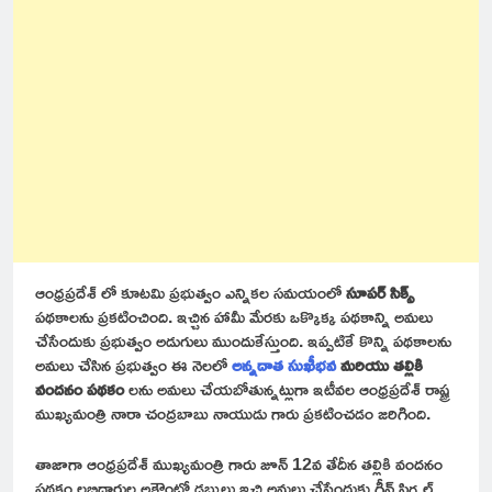
ఆంధ్రప్రదేశ్ లో కూటమి ప్రభుత్వం ఎన్నికల సమయంలో
సూపర్ సిక్స్
పథకాలను ప్రకటించింది. ఇచ్చిన హామీ మేరకు ఒక్కొక్క పథకాన్ని అమలు
చేసేందుకు ప్రభుత్వం అడుగులు ముందుకేస్తుంది. ఇప్పటికే కొన్ని పథకాలను
అమలు చేసిన ప్రభుత్వం ఈ నెలలో
అన్నదాత సుఖీభవ
మరియు తల్లికి
వందనం
పథకం
లను అమలు చేయబోతున్నట్లుగా ఇటీవల ఆంధ్రప్రదేశ్ రాష్ట్ర
ముఖ్యమంత్రి నారా చంద్రబాబు నాయుడు గారు ప్రకటించడం జరిగింది.
తాజాగా ఆంధ్రప్రదేశ్ ముఖ్యమంత్రి గారు జూన్ 12వ తేదీన తల్లికి వందనం
పథకం లబ్ధిదారుల అకౌంట్లో డబ్బులు ఇచ్చి అమలు చేసేందుకు గ్రీన్ సిగ్నల్