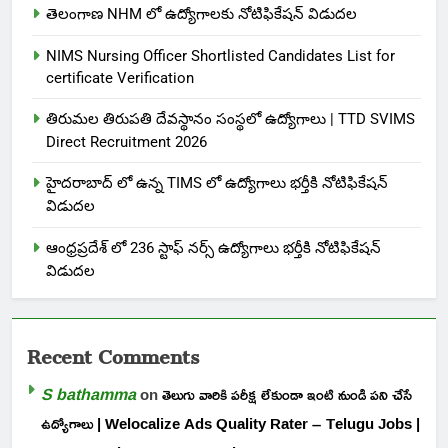
తెలంగాణ NHM లో ఉద్యోగాలకు నోటిఫికేషన్ విడుదల
NIMS Nursing Officer Shortlisted Candidates List for
certificate Verification
తిరుమల తిరుపతి దేవస్థానం సంస్థలో ఉద్యోగాలు | TTD SVIMS
Direct Recruitment 2026
హైదరాబాద్ లో ఉన్న TIMS లో ఉద్యోగాలు భర్తీకి నోటిఫికేషన్
విడుదల
ఆంధ్రప్రదేశ్ లో 236 స్టాఫ్ నర్స్ ఉద్యోగాలు భర్తీకి నోటిఫికేషన్
విడుదల
Recent Comments
S bathamma
on
తెలుగు వారికి పరీక్ష లేకుండా ఇంటి నుండి పని చేసే
ఉద్యోగాలు | Welocalize Ads Quality Rater – Telugu Jobs |