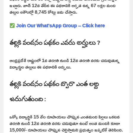
ఇచ్చారు. జూన్ 12వ తేదీన ఈ పథకానికి అర్హత ఉన్న 67 లక్షల మంది
తల్లుల అకౌంట్లో 8,745 కోట్లు జమ చేస్తారు.
Join Our What’sApp Group – Click here
తల్లికి వందనం పథకం ఎవరు అర్హులు ?
ఆంధ్రప్రదేశ్ రాష్ట్రంలో 1వ తరగతి నుండి 12వ తరగతి వరకు చదువుతున్న
విద్యార్థుల తల్లులు ఈ పథకానికి అర్హులు.
తల్లికి వందనం పథకం ద్వారా ఎంత లబ్ది
జరుగుతుంది :
ఒక్కో విద్యార్థికి 15 వేల రూపాయలు చొప్పున ఎంతమంది పిల్లలు ఒకటవ
తరగతి నుండి 12వ తరగతి వరకు చదువుతూ ఉంటే అంత మందికి కూడా
15,000/- రూపాయలు చొప్పున చెల్లిస్తామని ప్రభుత్వం ఇప్పటికే తెలిపింది.