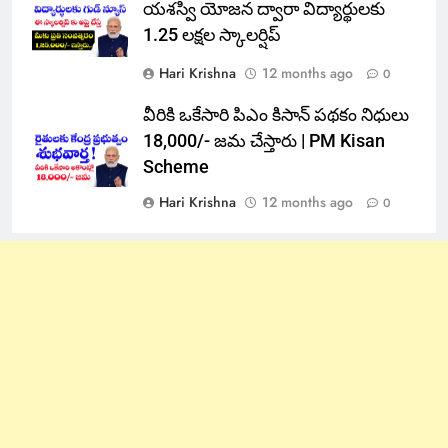
యశస్వి యోజన ద్వారా విద్యార్థులకు
1.25 లక్షల స్కాలర్షిప్
Hari Krishna
12 months ago
0
వీరికి ఒకేసారి పిఎం కిసాన్ పథకం నిధులు
18,000/- జమ చేస్తారు | PM Kisan
Scheme
Hari Krishna
12 months ago
0