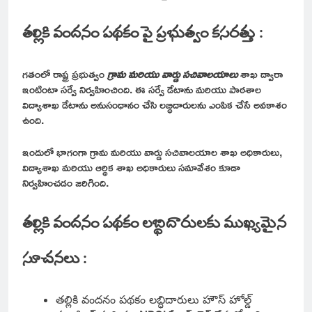
తల్లికి వందనం పథకం పై ప్రభుత్వం కసరత్తు :
గతంలో రాష్ట్ర ప్రభుత్వం
గ్రామ మరియు వార్డు సచివాలయాలు
శాఖ ద్వారా
ఇంటింటా సర్వే నిర్వహించింది. ఈ సర్వే డేటాను మరియు పాఠశాల
విద్యాశాఖ డేటాను అనుసంధానం చేసి లబ్ధిదారులను ఎంపిక చేసే అవకాశం
ఉంది.
ఇందులో భాగంగా గ్రామ మరియు వార్డు సచివాలయాల శాఖ అధికారులు,
విద్యాశాఖ మరియు ఆర్థిక శాఖ అధికారులు సమావేశం కూడా
నిర్వహించడం జరిగింది.
తల్లికి వందనం పథకం లబ్ధిదారులకు ముఖ్యమైన
సూచనలు :
తల్లికి వందనం పథకం లబ్ధిదారులు హౌస్ హోల్డ్