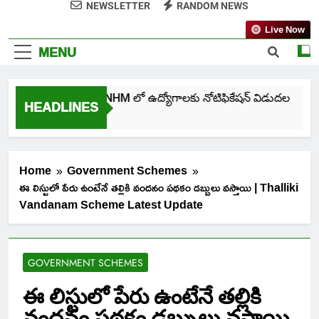
NEWSLETTER
RANDOM NEWS
Live Now
MENU
తెలంగాణ NHM లో ఉద్యోగాలకు నోటిఫికేషన్ విడుదల
HEADLINES
6 Days Ago
Home
Government Schemes
ఈ లిస్టులో పేరు ఉంటేనే తల్లికి వందనం పథకం డబ్బులు వస్తాయి | Thalliki
Vandanam Scheme Latest Update
GOVERNMENT SCHEMES
ఈ లిస్టులో పేరు ఉంటేనే తల్లికి
వందనం పథకం డబ్బులు వస్తాయి