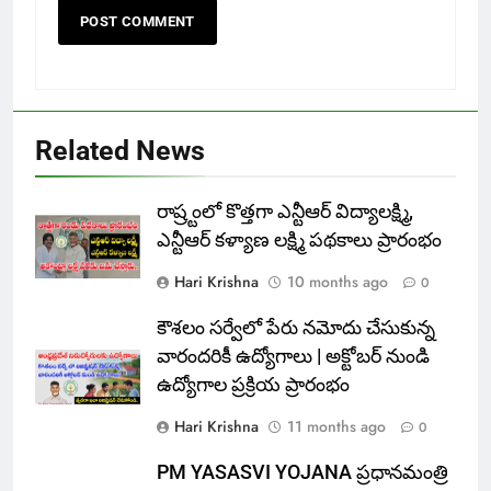
Related News
రాష్ర్టంలో కొత్తగా ఎన్టీఆర్ విద్యాలక్ష్మి,
ఎన్టీఆర్ కళ్యాణ లక్ష్మి పథకాలు ప్రారంభం
Hari Krishna
10 months ago
0
కౌశలం సర్వేలో పేరు నమోదు చేసుకున్న
వారందరికీ ఉద్యోగాలు | అక్టోబర్ నుండి
ఉద్యోగాల ప్రక్రియ ప్రారంభం
Hari Krishna
11 months ago
0
PM YASASVI YOJANA ప్రధానమంత్రి