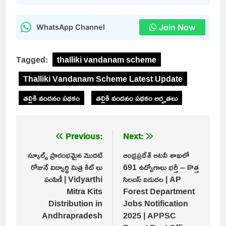
Join Now
WhatsApp Channel
Tagged:
thalliki vandanam scheme
Thalliki Vandanam Scheme Latest Update
తల్లికి వందనం పథకం
తల్లికి వందనం పథకం అర్హతలు
Post
Previous:
Next:
navigation
స్కూల్స్ ప్రారంభమైన మొదటి
ఆంధ్రప్రదేశ్ అటవీ శాఖలో
రోజునే విద్యార్థి మిత్ర కిట్ లు
691 ఉద్యోగాలు భర్తీ – కొత్త
పంపిణీ | Vidyarthi
సిలబస్ విడుదల | AP
Mitra Kits
Forest Department
Distribution in
Jobs Notification
Andhrapradesh
2025 | APPSC