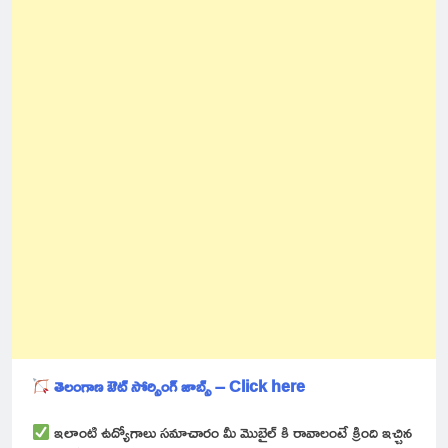
తెలంగాణ ఔట్ సోర్సింగ్ జాబ్స్ – Click here
ఇలాంటి ఉద్యోగాలు సమాచారం మీ మొబైల్ కి రావాలంటే క్రింది ఇచ్చిన