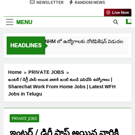
NEWSLETTER
RANDOM NEWS
Live Now
MENU
తెలంగాణ NHM లో ఉద్యోగాలకు నోటిఫికేషన్ విడుదల
HEADLINES
5 Days Ago
Home
PRIVATE JOBS
ఇంటర్ / డిగ్రీ పాస్ అయిన వారికి ఇంటి నుండి పనిచేసే ఉద్యోగాలు |
Sharechat Work From Home Jobs | Latest WFH
Jobs in Telugu
PRIVATE JOBS
ఇంటర్ / డిగ్రీ పాస్ అయిన వారికి