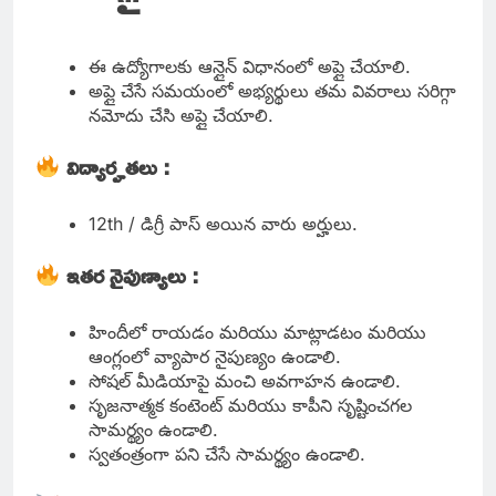
ఈ ఉద్యోగాలకు ఆన్లైన్ విధానంలో అప్లై చేయాలి.
అప్లై చేసే సమయంలో అభ్యర్థులు తమ వివరాలు సరిగ్గా
నమోదు చేసి అప్లై చేయాలి.
విద్యార్హతలు :
12th / డిగ్రీ పాస్ అయిన వారు అర్హులు.
ఇతర నైపుణ్యాలు :
హిందీలో రాయడం మరియు మాట్లాడటం మరియు
ఆంగ్లంలో వ్యాపార నైపుణ్యం ఉండాలి.
సోషల్ మీడియాపై మంచి అవగాహన ఉండాలి.
సృజనాత్మక కంటెంట్ మరియు కాపీని సృష్టించగల
సామర్థ్యం ఉండాలి.
స్వతంత్రంగా పని చేసే సామర్థ్యం ఉండాలి.