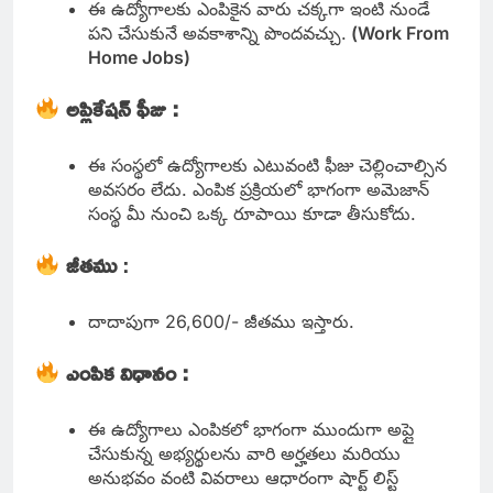
ఈ ఉద్యోగాలకు ఎంపికైన వారు చక్కగా ఇంటి నుండే
పని చేసుకునే అవకాశాన్ని పొందవచ్చు.
(Work From
Home Jobs)
అప్లికేషన్ ఫీజు :
ఈ సంస్థలో ఉద్యోగాలకు ఎటువంటి ఫీజు చెల్లించాల్సిన
అవసరం లేదు. ఎంపిక ప్రక్రియలో భాగంగా అమెజాన్
సంస్థ మీ నుంచి ఒక్క రూపాయి కూడా తీసుకోదు.
జీతము
:
దాదాపుగా 26,600/- జీతము ఇస్తారు.
ఎంపిక విధానం :
ఈ ఉద్యోగాలు ఎంపికలో భాగంగా ముందుగా అప్లై
చేసుకున్న అభ్యర్థులను వారి అర్హతలు మరియు
అనుభవం వంటి వివరాలు ఆధారంగా షార్ట్ లిస్ట్