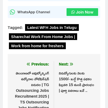
Join Now
WhatsApp Channel
Tagged:
Latest WFH Jobs in Telugu
Sharechat Work From Home Jobs |
Work from home for freshers
Post
Previous:
Next:
navigation
తెలంగాణలో అవుట్సోర్సింగ్
నిరుద్యోగులకు నెలకు
ఉద్యోగాల నోటిఫికేషన్
1500/- ఇచ్చే కొత్త పథకం
విడుదల | TG
ఫిబ్రవరి 15 నుండి ప్రారంభం
Outsourcing Jobs
| పూర్తి వివరాలు ఇవే ..
Recruitment 2025 |
TS Outsourcing
Jobs Notification