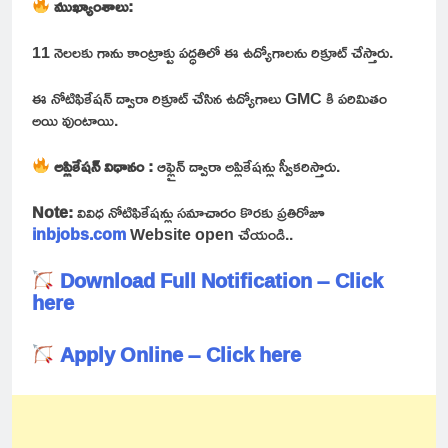
ముఖ్యాంశాలు:
11 నెలలకు గాను కాంట్రాక్టు పద్ధతిలో ఈ ఉద్యోగాలను రిక్రూట్ చేస్తారు.
ఈ నోటిఫికేషన్ ద్వారా రిక్రూట్ చేసిన ఉద్యోగాలు GMC కి పరిమితం
అయి వుంటాయి.
అప్లికేషన్ విధానం :
ఆఫ్లైన్ ద్వారా అప్లికేషన్లు స్వీకరిస్తారు.
Note:
వివిధ నోటిఫికేషన్లు సమాచారం కొరకు ప్రతిరోజూ
inbjobs.com
Website open చేయండి..
Download Full Notification – Click
here
Apply Online – Click here