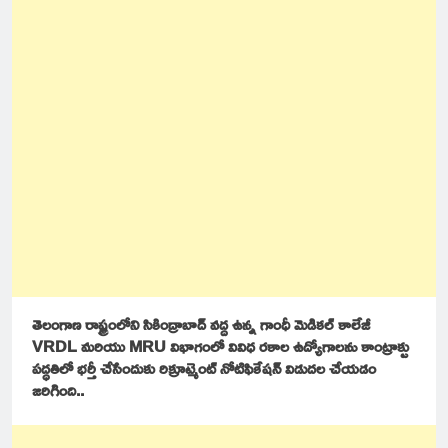
తెలంగాణ రాష్ట్రంలోని సికింద్రాబాద్ వద్ద ఉన్న గాంధీ మెడికల్ కాలేజీ
VRDL మరియు MRU విభాగంలో వివిధ రకాల ఉద్యోగాలను కాంట్రాక్టు
పద్ధతిలో భర్తీ చేసేందుకు రిక్రూట్మెంట్ నోటిఫికేషన్ విడుదల చేయడం
జరిగింది..