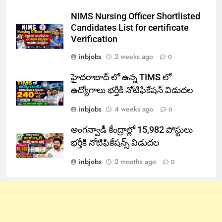
NIMS Nursing Officer Shortlisted
Candidates List for certificate
Verification
inbjobs
2 weeks ago
0
హైదరాబాద్ లో ఉన్న TIMS లో
ఉద్యోగాలు భర్తీకి నోటిఫికేషన్ విడుదల
inbjobs
4 weeks ago
0
అంగన్వాడీ కేంద్రాల్లో 15,982 పోస్టులు
భర్తీకి నోటిఫికేషన్స్ విడుదల
inbjobs
2 months ago
0