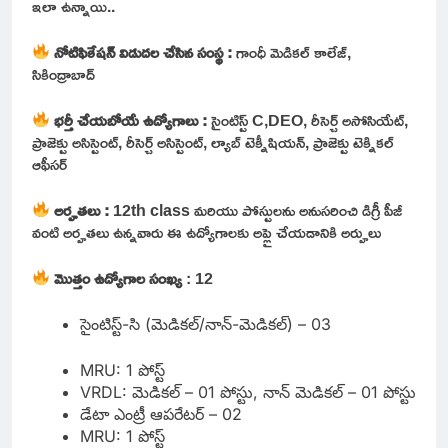
ఇలా ఉన్నాయి..
నోటిఫికేషన్ విడుదల చేసిన సంస్థ :
గాంధీ మెడికల్ కాలేజ్,
సికింద్రాబాద్
భర్తీ చేయబోయే ఉద్యోగాలు :
సైంటిస్ట్ C,DEO, రీసెర్చ్ అసోసియేట్,
ప్రాజెక్టు అసిస్టెంట్, రీసెర్చ్ అసిస్టెంట్, ల్యాబ్ టెక్నీషియన్, ప్రాజెక్టు టెక్నికల్
ఆఫీసర్
అర్హతలు :
12th class మరియు పోస్టులను అనుసరించి డిగ్రీ పీజీ
వంటి అర్హతలు ఉన్నవారు ఈ ఉద్యోగాలకు అప్లై చేయడానికి అర్హులు
మొత్తం ఉద్యోగాల సంఖ్య
: 12
సైంటిస్ట్-సి (మెడికల్/నాన్-మెడికల్) – 03
MRU: 1 పోస్ట్
VRDL: మెడికల్ – 01 పోస్టు, నాన్ మెడికల్ – 01 పోస్టు
డేటా ఎంట్రీ ఆపరేటర్ – 02
MRU: 1 పోస్ట్