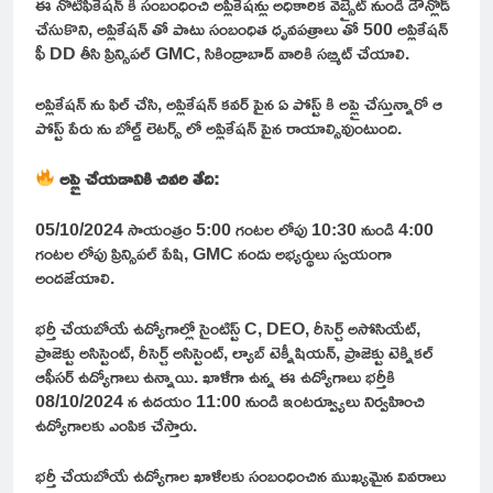
ఈ నోటిఫికేషన్ కి సంబంధించి అప్లికేషన్లు అధికారిక వెబ్సైట్ నుండి డౌన్లోడ్
చేసుకొని, అప్లికేషన్ తో పాటు సంబంధిత ధృవపత్రాలు తో 500 అప్లికేషన్
ఫీ DD తీసి ప్రిన్సిపల్ GMC, సికింద్రాబాద్ వారికి సబ్మిట్ చేయాలి.
అప్లికేషన్ ను ఫిల్ చేసి, అప్లికేషన్ కవర్ పైన ఏ పోస్ట్ కి అప్లై చేస్తున్నారో ఆ
పోస్ట్ పేరు ను బోల్డ్ లెటర్స్ లో అప్లికేషన్ పైన రాయాల్సివుంటుంది.
అప్లై చేయడానికి చివరి తేది:
05/10/2024 సాయంత్రం 5:00 గంటల లోపు 10:30 నుండి 4:00
గంటల లోపు ప్రిన్సిపల్ పేషి, GMC నందు అభ్యర్థులు స్వయంగా
అందజేయాలి.
భర్తీ చేయబోయే ఉద్యోగాల్లో సైంటిస్ట్ C, DEO, రీసెర్చ్ అసోసియేట్,
ప్రాజెక్టు అసిస్టెంట్, రీసెర్చ్ అసిస్టెంట్, ల్యాబ్ టెక్నీషియన్, ప్రాజెక్టు టెక్నికల్
ఆఫీసర్ ఉద్యోగాలు ఉన్నాయి. ఖాళీగా ఉన్న ఈ ఉద్యోగాలు భర్తీకి
08/10/2024 న ఉదయం 11:00 నుండి ఇంటర్వ్యూలు నిర్వహించి
ఉద్యోగాలకు ఎంపిక చేస్తారు.
భర్తీ చేయబోయే ఉద్యోగాల ఖాళీలకు సంబంధించిన ముఖ్యమైన వివరాలు