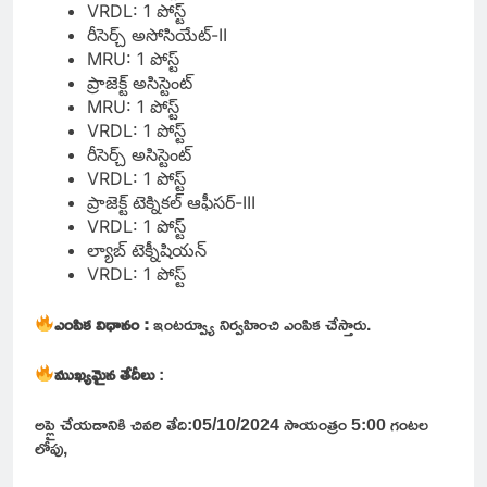
VRDL: 1 పోస్ట్
రీసెర్చ్ అసోసియేట్-II
MRU: 1 పోస్ట్
ప్రాజెక్ట్ అసిస్టెంట్
MRU: 1 పోస్ట్
VRDL: 1 పోస్ట్
రీసెర్చ్ అసిస్టెంట్
VRDL: 1 పోస్ట్
ప్రాజెక్ట్ టెక్నికల్ ఆఫీసర్-III
VRDL: 1 పోస్ట్
ల్యాబ్ టెక్నీషియన్
VRDL: 1 పోస్ట్
ఎంపిక విధానం :
ఇంటర్వ్యూ
నిర్వహించి ఎంపిక చేస్తారు.
ముఖ్యమైన తేదీలు
:
అప్లై చేయడానికి చివరి తేది:05/10/2024 సాయంత్రం 5:00 గంటల
లోపు,