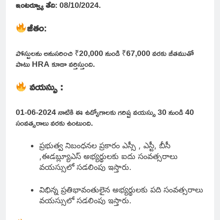
ఇంటర్వ్యూ తేది
: 08/10/2024.
జీతం
:
పోస్టులను అనుసరించి ₹20,000 నుండి ₹67,000 వరకు జీతముతో
పాటు HRA కూడా వర్తిస్తుంది.
వయస్సు :
01-06-2024 నాటికి ఈ ఉద్యోగాలకు గరిష్ట వయస్సు 30 నుండి 40
సంవత్సరాలు వరకు ఉంటుంది.
ప్రభుత్వ నిబంధనల ప్రకారం ఎస్సీ , ఎస్టీ, బీసీ
,ఈడబ్ల్యూఎస్ అభ్యర్థులకు ఐదు సంవత్సరాలు
వయస్సులో సడలింపు ఇస్తారు.
విభిన్న ప్రతిభావంతులైన అభ్యర్థులకు పది సంవత్సరాలు
వయస్సులో సడలింపు ఇస్తారు.