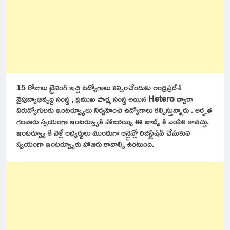
15 రోజులు ట్రైనింగ్ ఇచ్చి ఉద్యోగాలు కల్పించేందుకు ఆంధ్రప్రదేశ్
నైపుణ్యాభివృద్ధి సంస్థ , ప్రముఖ ఫార్మ సంస్థ అయిన
Hetero
ద్వారా
నిరుద్యోగులకు ఇంటర్వ్యూలు నిర్వహించి ఉద్యోగాలు కల్పిస్తున్నారు . అర్హత
గలవారు స్వయంగా ఇంటర్వ్యూకి హాజరయ్యి ఈ జాబ్స్ కి ఎంపిక కావచ్చు.
ఇంటర్వ్యూ కి వెళ్లే అభ్యర్థులు ముందుగా ఆన్లైన్లో రిజిస్ట్రేషన్ చేసుకుని
స్వయంగా ఇంటర్వ్యూకు హాజరు కావాల్సి ఉంటుంది.