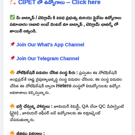
CIPET లో ఉద్యోగాలు – Click here
మీ వాట్సాప్ / టెలిగ్రామ్ కి వివిధ ప్రభుత్వ మరియు ప్రైవేటు ఉద్యోగాలు
సమాచారం రావాలి అంటే వెంటనే మా వాట్సాప్ , టెలిగ్రామ్ ఛానల్స్ లో
జాయిన్ అవ్వండి.
Join Our What’s App Channel
Join Our Telegram Channel
నోటిఫికేషన్ విడుదల చేసిన సంస్థ పేరు :
ప్రస్తుతం ఈ నోటిఫికేషన్
ఆంధ్రప్రదేశ్ రాష్ట్ర నైపుణ్యాభివృద్ధి సంస్థ విడుదల చేసింది. ఈ సంస్థ విడుదల
చేసిన ఈ నోటిఫికేషన్ ద్వారా
Hetero
సంస్థలో నిరుద్యోగులకు ఉద్యోగ
అవకాశాలు కల్పిస్తున్నారు.
భర్తీ చేస్తున్న పోస్టులు :
జూనియర్ కెమిస్ట్రీ, QA లేదా QC డిపార్ట్మెంట్
(ట్రైని) , జూనియర్ ఆఫీసర్ అనే ఉద్యోగాలకు ఈ రిక్రూట్మెంట్
చేపడుతున్నారు.
జీతము వివరాలు :