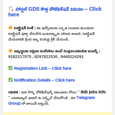
పోస్టల్ GDS కొత్త నోటిఫికేషన్ విడుదల – Click
here
రిజిస్ట్రేషన్ లింక్ :
ఈ ఉద్యోగాలకు అర్హత గలవారు ముందుగా
రిజిస్ట్రేషన్ పూర్తి చేసుకొని ఇంటర్వ్యూకు హాజరు కావాలి. రిజిస్ట్రేషన్
చేయడానికి క్రింద ఉన్న లింకుపై క్లిక్ చేయండి.
అభ్యర్థులకు ఏమైనా సందేహాలు ఉంటే సంప్రదించవలసిన నంబర్స్ :
9182217075 , 8297812530 , 9440224291
Registration Link – Click here
Notification Details – Click here
గమనిక
: మరి కొన్ని నోటిఫికేషన్స్ సమచారం కోసం ”
INB jobs info
” యూట్యూబ్ ఛానల్ ను సబ్స్క్రైబ్ చేసుకోండి . మా
Telegram
Group
లో జాయిన్ అవ్వండి.