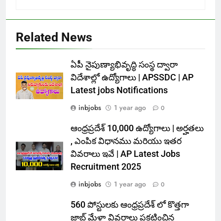
Related News
ఏపీ నైపుణ్యాభివృద్ధి సంస్థ ద్వారా
విదేశాల్లో ఉద్యోగాలు | APSSDC | AP
Latest jobs Notifications
inbjobs
1 year ago
0
ఆంధ్రప్రదేశ్ 10,000 ఉద్యోగాలు | అర్హతలు
, ఎంపిక విధానము మరియు ఇతర
వివరాలు ఇవే | AP Latest Jobs
Recruitment 2025
inbjobs
1 year ago
0
560 పోస్టులకు ఆంధ్రప్రదేశ్ లో కొత్తగా
జాబ్ మేళా వివరాలు ప్రకటించిన