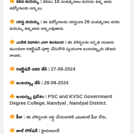
కనీస వయస్సు :
కనీసం 18 సంవత్సరాలు వయసు ఉన్న వారు
ఉద్యోగాలకు అర్హులు.
గరిష్ట వయస్సు :
ఈ ఉద్యోగాలకు గరిష్టంగా 26 సంవత్సరాల వరకు
వయస్సు ఉన్నవారు అర్హులవుతారు.
ఎంపిక విధానం ఎలా ఉంటుంది :
ఈ పోస్టులకు అర్హత గలవారు
ముందుగా రిజిస్ట్రేషన్ పూర్తి చేసుకొని స్వయంగా ఇంటర్వ్యూకు హాజరు
కావాలి.
రిజిస్ట్రేషన్ చివరి తేదీ :
27-08-2024
ఇంటర్వ్యూ తేదీ :
28-08-2024
ఇంటర్వ్యు ప్రదేశం :
PSC and KVSC Government
Degree College, Nandyal , Nandyal District.
ఫీజు
: ఈ పోస్టులకు అప్లై చేయడానికి ఎటువంటి ఫీజు లేదు.
జాబ్ లొకేషన్ :
హైదరాబాద్