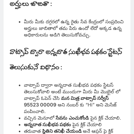
అర్హులు జాబితా :
మీరు మీకు దగ్గరలో ఉన్న రైతు సేవ కేంద్రంలో సంప్రదించి
అర్హులు జాబితాలో తమ పేరు ఉందో లేదో అక్కడ ఉన్న
అధికారులను అడిగి తెలుసుకోవచ్చు.
వాట్సాప్ ద్వారా అన్నదాత సుఖీభవ పథకం స్టేటస్
తెలుసుకునే విధానం :
వాట్సాప్ ద్వారా అన్నదాత సుఖీభవ పథకం స్టేటస్
తెలుసుకోవాలి అంటే ముందుగా మీరు మీ మొబైల్ లో
వాట్సాప్ ఓపెన్ చేసి
మన మిత్ర వాట్సాప్ సర్వీస్
95523 00009
అని నంబర్ కు “Hi” అని మెసేజ్
పంపించాలి.
వచ్చిన మెనూలో
సేవను
ఎంచుకోండి
పైన క్లిక్ చేయాలి.
అన్నదాత సుఖీభవ పథకం
పైన క్లిక్ చేయాలి
తరువాత
స్థితిని తనిఖీ చేయండి
అనే ఆప్షన్ పై క్లిక్