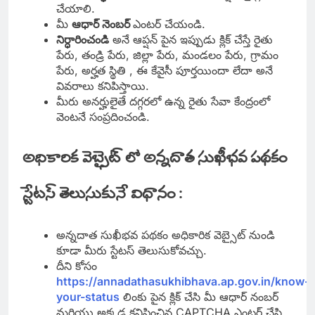
చేయాలి.
మీ
ఆధార్ నెంబర్
ఎంటర్ చేయండి.
నిర్ధారించండి
అనే ఆప్షన్ పైన ఇప్పుడు క్లిక్ చేస్తే రైతు
పేరు, తండ్రి పేరు, జిల్లా పేరు, మండలం పేరు, గ్రామం
పేరు, అర్హత స్థితి , ఈ కేవైసీ పూర్తయిందా లేదా అనే
వివరాలు కనిపిస్తాయి.
మీరు అనర్హులైతే దగ్గరలో ఉన్న రైతు సేవా కేంద్రంలో
వెంటనే సంప్రదించండి.
అధికారిక వెబ్సైట్ లో అన్నదాత సుఖీభవ పథకం
స్టేటస్ తెలుసుకునే విధానం :
అన్నదాత సుఖీభవ పథకం అధికారిక వెబ్సైట్ నుండి
కూడా మీరు స్టేటస్ తెలుసుకోవచ్చు.
దీని కోసం
https://annadathasukhibhava.ap.gov.in/know-
your-status
లింకు పైన క్లిక్ చేసి మీ ఆధార్ నంబర్
మరియు అక్కడ కనిపించిన CAPTCHA ఎంటర్ చేసి