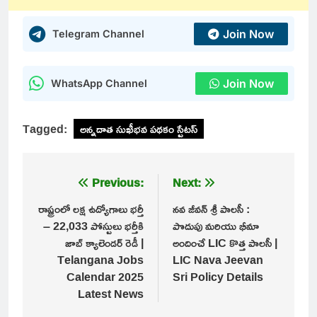
Join Now
Telegram Channel
Join Now
WhatsApp Channel
Tagged:
అన్నదాత సుఖీభవ పథకం స్టేటస్
Post
Previous:
Next:
navigation
రాష్ట్రంలో లక్ష ఉద్యోగాలు భర్తీ
నవ జీవన్ శ్రీ పాలసీ :
– 22,033 పోస్టులు భర్తీకి
పొదుపు మరియు భీమా
జాబ్ క్యాలెండర్ రెడీ |
అందించే LIC కొత్త పాలసీ |
Telangana Jobs
LIC Nava Jeevan
Calendar 2025
Sri Policy Details
Latest News