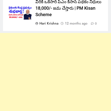
వీరికి ఒకేసారి పిఎం కిసాన్ పథకం నిధులు
18,000/- జమ చేస్తారు | PM Kisan
Scheme
Hari Krishna
12 months ago
0