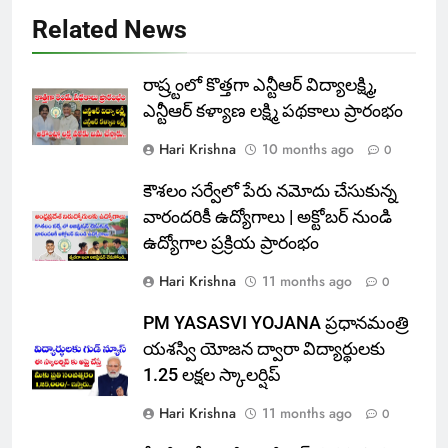
Related News
రాష్ర్టంలో కొత్తగా ఎన్టీఆర్ విద్యాలక్ష్మి,
ఎన్టీఆర్ కళ్యాణ లక్ష్మి పథకాలు ప్రారంభం
Hari Krishna
10 months ago
0
కౌశలం సర్వేలో పేరు నమోదు చేసుకున్న
వారందరికీ ఉద్యోగాలు | అక్టోబర్ నుండి
ఉద్యోగాల ప్రక్రియ ప్రారంభం
Hari Krishna
11 months ago
0
PM YASASVI YOJANA ప్రధానమంత్రి
యశస్వి యోజన ద్వారా విద్యార్థులకు
1.25 లక్షల స్కాలర్షిప్
Hari Krishna
11 months ago
0