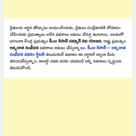
రైతులకు ఆర్థిక తోడ్పాటు అందించేందుకు, రైతులు సంక్షేమానికి దోహదం
చేసేందుకు ప్రభుత్వాలు అనేక పథకాలు అమలు చేస్తూ ఉంటాయి. అందులో
భాగంగా కేంద్ర ప్రభుత్వం
పీఎం కిసాన్ సమ్మాన్ నిధి యోజన
, రాష్ట్ర ప్రభుత్వం
అన్నదాత సుఖీభవ
పథకాలు అమలు చేస్తున్నాయి.
పీఎం కిసాన్ – అన్నదాత
సుఖీభవ పథకం స్టేటస్
తెలుసుకునే విధానం ఈ ఆర్టికల్ ద్వారా మీకు
తెలియజేస్తున్నాం. కాబట్టి చివరి వరకు చదవండి అన్ని వివరాలు స్పష్టంగా
తెలుసుకోండి.