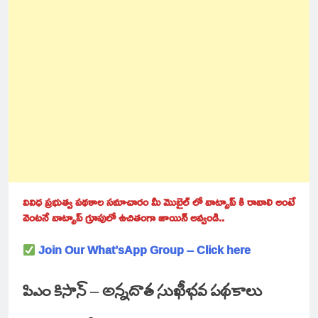
వివిధ ప్రభుత్వ పథకాల సమాచారం మీ మొబైల్ లో వాట్సాప్ కి రావాలి అంటే
వెంటనే వాట్సాప్ గ్రూపులో ఉచితంగా జాయిన్ అవ్వండి..
Join Our What’sApp Group – Click here
పిఎం కిసాన్ – అన్నదాత సుఖీభవ పథకాలు