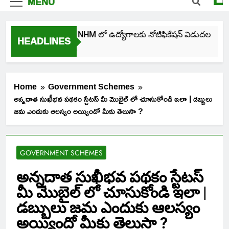
MENU
తెలంగాణ NHM లో ఉద్యోగాలకు నోటిఫికేషన్ విడుదల
HEADLINES
2 Days Ago
Home
Government Schemes
అన్నదాత సుఖీభవ పథకం స్టేటస్ మీ మొబైల్ లో చూసుకోండి ఇలా | డబ్బులు
జమ ఎందుకు ఆలస్యం అయ్యిందో మీకు తెలుసా ?
GOVERNMENT SCHEMES
అన్నదాత సుఖీభవ పథకం స్టేటస్
మీ మొబైల్ లో చూసుకోండి ఇలా |
డబ్బులు జమ ఎందుకు ఆలస్యం
అయ్యిందో మీకు తెలుసా ?