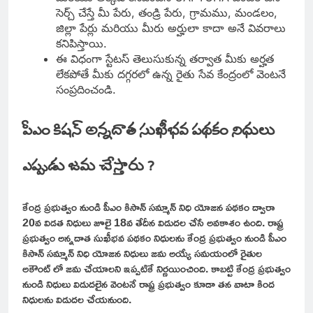
సెర్చ్ చేస్తే మీ పేరు, తండ్రి పేరు, గ్రామము, మండలం,
జిల్లా పేర్లు మరియు మీరు అర్హులా కాదా అనే వివరాలు
కనిపిస్తాయి.
ఈ విధంగా స్టేటస్ తెలుసుకున్న తర్వాత మీకు అర్హత
లేకపోతే మీకు దగ్గరలో ఉన్న రైతు సేవ కేంద్రంలో వెంటనే
సంప్రదించండి.
పీఎం కిషన్ అన్నదాత సుఖీభవ పథకం నిధులు
ఎప్పుడు జమ చేస్తారు ?
కేంద్ర ప్రభుత్వం నుండి పీఎం కిసాన్ సమ్మాన్ నిధి యోజన పథకం ద్వారా
20వ విడత నిధులు జూలై 18వ తేదీన విడుదల చేసే అవకాశం ఉంది. రాష్ట్ర
ప్రభుత్వం అన్నదాత సుఖీభవ పథకం నిధులను కేంద్ర ప్రభుత్వం నుండి పీఎం
కిసాన్ సమ్మాన్ నిధి యోజన నిధులు జమ అయ్యే సమయంలో రైతుల
అకౌంట్ లో జమ చేయాలని ఇప్పటికే నిర్ణయించింది. కాబట్టి కేంద్ర ప్రభుత్వం
నుండి నిధులు విడుదలైన వెంటనే రాష్ట్ర ప్రభుత్వం కూడా తన వాటా కింద
నిధులను విడుదల చేయనుంది.