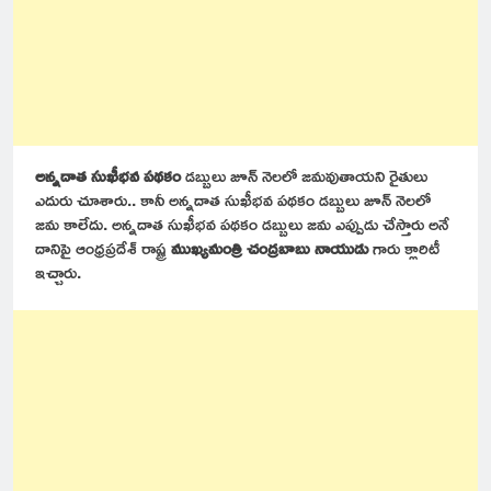
అన్నదాత సుఖీభవ పథకం
డబ్బులు జూన్ నెలలో జమవుతాయని రైతులు
ఎదురు చూశారు.. కానీ అన్నదాత సుఖీభవ పథకం డబ్బులు జూన్ నెలలో
జమ కాలేదు. అన్నదాత సుఖీభవ పథకం డబ్బులు జమ ఎప్పుడు చేస్తారు అనే
దానిపై ఆంధ్రప్రదేశ్ రాష్ట్ర
ముఖ్యమంత్రి చంద్రబాబు నాయుడు
గారు క్లారిటీ
ఇచ్చారు.