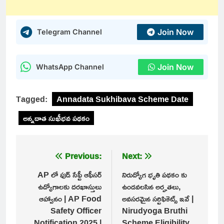
Join Now
Telegram Channel
Join Now
WhatsApp Channel
Tagged:
Annadata Sukhibava Scheme Date
అన్నదాత సుఖీభవ పథకం
Post
Previous:
Next:
navigation
AP లో ఫుడ్ సేఫ్టీ ఆఫీసర్
నిరుద్యోగ భృతి పథకం కు
ఉద్యోగాలకు దరఖాస్తులు
ఉండవలసిన అర్హతలు,
ఆహ్వానం | AP Food
అవసరమైన సర్టిఫికెట్స్ ఇవే |
Safety Officer
Nirudyoga Bruthi
Notification 2025 |
Scheme Eligibility,