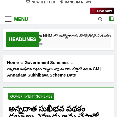
NEWSLETTER
RANDOM NEWS
Live Now
MENU
తెలంగాణ NHM లో ఉద్యోగాలకు నోటిఫికేషన్ విడుదల
HEADLINES
6 Days Ago
Home
Government Schemes
అన్నదాత సుఖీభవ పథకం డబ్బులు ఎప్పుడు జమ చేస్తారో చెప్పిన CM |
Annadata Sukhibava Scheme Date
GOVERNMENT SCHEMES
అన్నదాత సుఖీభవ పథకం
డబ్బులు ఎప్పుడు జమ చేస్తారో