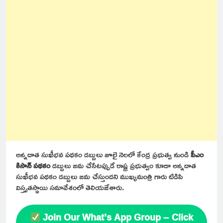
అన్నదాత సుఖీభవ పథకం డబ్బులు జూలై నెలలో కేంద్ర ప్రభుత్వ నుండి
పీఎం
కిసాన్ పథకం
డబ్బులు జమ చేసేటప్పుడే రాష్ట్ర ప్రభుత్వం కూడా అన్నదాత
సుఖీభవ పథకం డబ్బులు జమ చేస్తుందని ముఖ్యమంత్రి గారు టిడిపి
విస్తృతస్థాయి సమావేశంలో తెలియజేశారు.
Join Our What’s App Group – Click