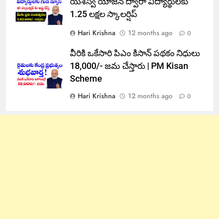
యశస్వి యోజన ద్వారా విద్యార్థులకు
1.25 లక్షల స్కాలర్షిప్
Hari Krishna
12 months ago
0
వీరికి ఒకేసారి పిఎం కిసాన్ పథకం నిధులు
18,000/- జమ చేస్తారు | PM Kisan
Scheme
Hari Krishna
12 months ago
0