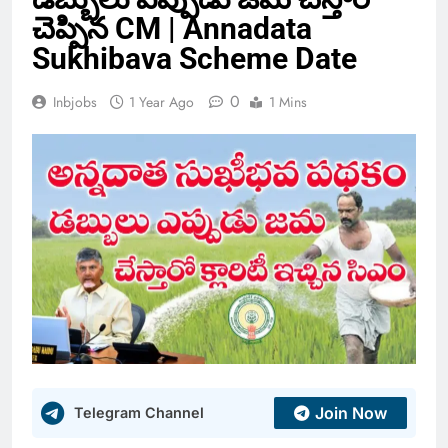
చెప్పిన CM | Annadata
Sukhibava Scheme Date
0
Inbjobs
1 Year Ago
1 Mins
Join Now
Telegram Channel