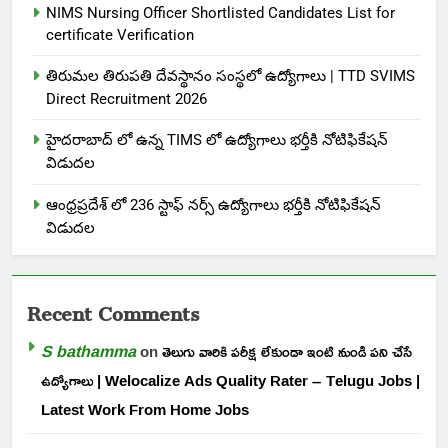
NIMS Nursing Officer Shortlisted Candidates List for
certificate Verification
తిరుమల తిరుపతి దేవస్థానం సంస్థలో ఉద్యోగాలు | TTD SVIMS
Direct Recruitment 2026
హైదరాబాద్ లో ఉన్న TIMS లో ఉద్యోగాలు భర్తీకి నోటిఫికేషన్
విడుదల
ఆంధ్రప్రదేశ్ లో 236 స్టాఫ్ నర్స్ ఉద్యోగాలు భర్తీకి నోటిఫికేషన్
విడుదల
Recent Comments
S bathamma
on
తెలుగు వారికి పరీక్ష లేకుండా ఇంటి నుండి పని చేసే
ఉద్యోగాలు | Welocalize Ads Quality Rater – Telugu Jobs |
Latest Work From Home Jobs