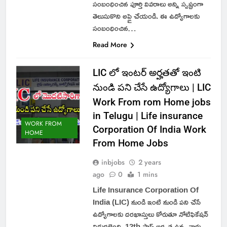
సంబంధించిన పూర్తి వివరాలు అన్ని స్పష్టంగా
తెలుసుకొని అప్లై చేయండి. ఈ ఉద్యోగాలకు
సంబంధించిన…
Read More
LIC లో ఇంటర్ అర్హతతో ఇంటి
నుండి పని చేసే ఉద్యోగాలు | LIC
Work From rom Home jobs
in Telugu | Life insurance
WORK FROM
Corporation Of India Work
HOME
From Home Jobs
inbjobs
2 years
ago
0
1 mins
Life Insurance Corporation Of
India (LIC) నుండి ఇంటి నుండి పని చేసే
ఉద్యోగాలకు దరఖాస్తులు కోరుతూ నోటిఫికేషన్
విడుదలైంది. 12th పాస్ అర్హత ఉన్న వారు