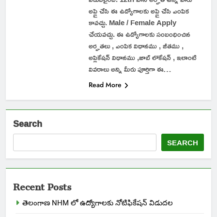
అప్లై చేసి ఈ ఉద్యోగాలకు అప్లై చేసి ఎంపిక
కావచ్చు. Male / Female Apply
చేయవచ్చు. ఈ ఉద్యోగాలకు సంబంధించిన
అర్హతలు , ఎంపిక విధానము , జీతము ,
అప్లికేషన్ విధానము ,జాబ్ లొకేషన్ , ఇలాంటి
వివరాలు అన్ని మీరు పూర్తిగా ఈ…
Read More
Search
SEARCH
Recent Posts
తెలంగాణ NHM లో ఉద్యోగాలకు నోటిఫికేషన్ విడుదల