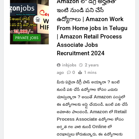
Amazon లో డిగ్రీ అర్హతతో
ఇంటి నుండి పని చేసే
ఉద్యోగాలు | Amazon Work
From Home jobs in Telugu
| Amazon Retail Process
PRIVATE JOBS
Associate Jobs
Recruitment 2024
inbjobs
2 years
ago
0
1 mins
మీరు ఏదైనా డిగ్రీ పాస్ అయ్యారా ? ఇంటి
నుండి పని చేసే ఉద్యోగాల కోసం ఎదురు
చూస్తున్నారా ? అయితే Amazon సంస్థలో
ఈ ఉద్యోగాలకు అప్లై చేయండి. ఇంటి పని చేసే
అవకాశం పొందండి. Amazon లో Retail
Process Associate ఉద్యోగాల కోసం
అర్హత గల వారి నుండి Online లో
దరఖాస్తులు కోరుతున్నారు. ఈ ఉద్యోగాలకు