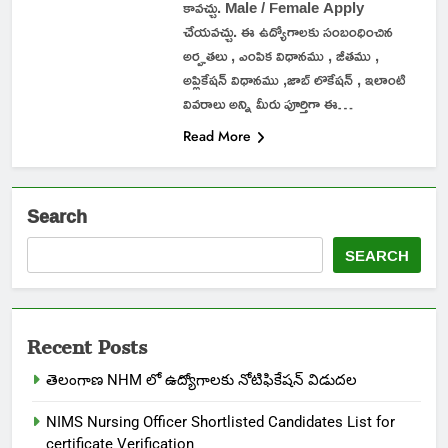
కావచ్చు. Male / Female Apply
చేయవచ్చు. ఈ ఉద్యోగాలకు సంబంధించిన
అర్హతలు , ఎంపిక విధానము , జీతము ,
అప్లికేషన్ విధానము ,జాబ్ లొకేషన్ , ఇలాంటి
వివరాలు అన్ని మీరు పూర్తిగా ఈ…
Read More
Search
SEARCH
Recent Posts
తెలంగాణ NHM లో ఉద్యోగాలకు నోటిఫికేషన్ విడుదల
NIMS Nursing Officer Shortlisted Candidates List for
certificate Verification