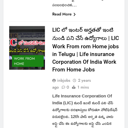
సంబంధించిన…
Read More
LIC లో ఇంటర్ అర్హతతో ఇంటి
నుండి పని చేసే ఉద్యోగాలు | LIC
Work From rom Home jobs
in Telugu | Life insurance
WORK FROM
Corporation Of India Work
HOME
From Home Jobs
inbjobs
2 years
ago
0
1 mins
Life Insurance Corporation Of
India (LIC) నుండి ఇంటి నుండి పని చేసే
ఉద్యోగాలకు దరఖాస్తులు కోరుతూ నోటిఫికేషన్
విడుదలైంది. 12th పాస్ అర్హత ఉన్న వారు
అప్లై చేసి ఈ ఉద్యోగాలకు అప్లై చేసి ఎంపిక