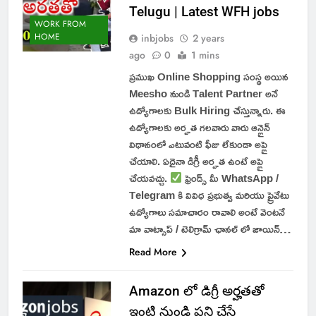
Telugu | Latest WFH jobs
WORK FROM
HOME
inbjobs
2 years
ago
0
1 mins
ప్రముఖ Online Shopping సంస్థ అయిన
Meesho నుండి Talent Partner అనే
ఉద్యోగాలకు Bulk Hiring చేస్తున్నారు. ఈ
ఉద్యోగాలకు అర్హత గలవారు వారు ఆన్లైన్
విధానంలో ఎటువంటి ఫీజు లేకుండా అప్లై
చేయాలి. ఏదైనా డిగ్రీ అర్హత ఉంటే అప్లై
చేయవచ్చు.
ఫ్రెండ్స్ మీ WhatsApp /
Telegram కి వివిధ ప్రభుత్వ మరియు ప్రైవేటు
ఉద్యోగాలు సమాచారం రావాలి అంటే వెంటనే
మా వాట్సాప్ / టెలిగ్రామ్ ఛానల్ లో జాయిన్…
Read More
Amazon లో డిగ్రీ అర్హతతో
ఇంటి నుండి పని చేసే