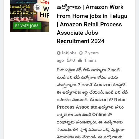
ఉద్యోగాలు | Amazon Work
From Home jobs in Telugu
| Amazon Retail Process
PRIVATE JOBS
Associate Jobs
Recruitment 2024
inbjobs
2 years
ago
0
1 mins
మీరు ఏదైనా డిగ్రీ పాస్ అయ్యారా ? ఇంటి
నుండి పని చేసే ఉద్యోగాల కోసం ఎదురు
చూస్తున్నారా ? అయితే Amazon సంస్థలో
ఈ ఉద్యోగాలకు అప్లై చేయండి. ఇంటి పని చేసే
అవకాశం పొందండి. Amazon లో Retail
Process Associate ఉద్యోగాల కోసం
అర్హత గల వారి నుండి Online లో
దరఖాస్తులు కోరుతున్నారు. ఈ ఉద్యోగాలకు
సంబంధించిన పూర్తి వివరాలు అన్ని స్పష్టంగా
తెలుసుకొని అప్లై చేయండి. ఈ ఉద్యోగాలకు