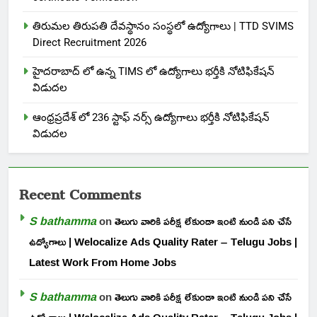
తిరుమల తిరుపతి దేవస్థానం సంస్థలో ఉద్యోగాలు | TTD SVIMS
Direct Recruitment 2026
హైదరాబాద్ లో ఉన్న TIMS లో ఉద్యోగాలు భర్తీకి నోటిఫికేషన్
విడుదల
ఆంధ్రప్రదేశ్ లో 236 స్టాఫ్ నర్స్ ఉద్యోగాలు భర్తీకి నోటిఫికేషన్
విడుదల
Recent Comments
S bathamma
on
తెలుగు వారికి పరీక్ష లేకుండా ఇంటి నుండి పని చేసే
ఉద్యోగాలు | Welocalize Ads Quality Rater – Telugu Jobs |
Latest Work From Home Jobs
S bathamma
on
తెలుగు వారికి పరీక్ష లేకుండా ఇంటి నుండి పని చేసే