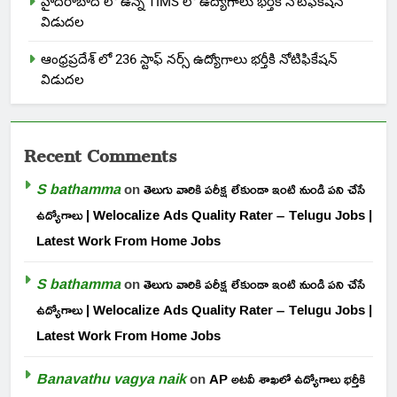
హైదరాబాద్ లో ఉన్న TIMS లో ఉద్యోగాలు భర్తీకి నోటిఫికేషన్
విడుదల
ఆంధ్రప్రదేశ్ లో 236 స్టాఫ్ నర్స్ ఉద్యోగాలు భర్తీకి నోటిఫికేషన్
విడుదల
Recent Comments
S bathamma
on
తెలుగు వారికి పరీక్ష లేకుండా ఇంటి నుండి పని చేసే
ఉద్యోగాలు | Welocalize Ads Quality Rater – Telugu Jobs |
Latest Work From Home Jobs
S bathamma
on
తెలుగు వారికి పరీక్ష లేకుండా ఇంటి నుండి పని చేసే
ఉద్యోగాలు | Welocalize Ads Quality Rater – Telugu Jobs |
Latest Work From Home Jobs
Banavathu vagya naik
on
AP అటవీ శాఖలో ఉద్యోగాలు భర్తీకి