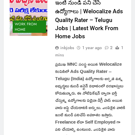
ఇంటి నుండి పని చేసే
ఉద్యోగాలు | Welocalize Ads
Quality Rater – Telugu
WORK FROM
Jobs | Latest Work From
HOME
Home Jobs
inbjobs
1 year ago
2
1
mins
ప్రముఖ MNC సంస్థ అయిన Welocalize
కంపెనీలో Ads Quality Rater –
Telugu (India) ఉద్యోగాలకు అర్హత ఉన్న
అభ్యర్థులు నుండి ఆన్లైన్ విధానంలో దరఖాస్తులు
కోరుతున్నారు. ఈ నోటిఫికేషన్ ద్వారా భర్తీ
చేస్తున్న ఉద్యోగాలకు ఏదైనా డిగ్రీ పాస్ అయిన
వారు అప్లై చేయడానికి అర్హులు. ఎంపికైన వారికి
ఇంటి నుండి పనిచేసే అవకాశం ఇస్తారు.
Freelance లేదా Self Employed గా
పని చేయాల్సి ఉంటుంది. ఎంపికైన వారు