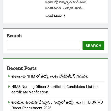
ఏదైనా డిగ్రీ విద్యార్హత కలిగి ఉంటే
సరిపోతుంది. ఎంపికైన వారికి…
Read More
Search
SEARCH
Recent Posts
తెలంగాణ NHM లో ఉద్యోగాలకు నోటిఫికేషన్ విడుదల
NIMS Nursing Officer Shortlisted Candidates List for
certificate Verification
తిరుమల తిరుపతి దేవస్థానం సంస్థలో ఉద్యోగాలు | TTD SVIMS
Direct Recruitment 2026