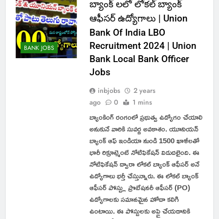
బ్యాంక్ లలో లోకల్ బ్యాంక్
ఆఫీసర్ ఉద్యోగాలు | Union
Bank Of India LBO
Recruitment 2024 | Union
BANK JOBS
Bank Local Bank Officer
Jobs
inbjobs
2 years
ago
0
1 mins
బ్యాంకింగ్ రంగంలో ప్రభుత్వ ఉద్యోగం చేయాలి
అనుకునే వారికి సువర్ణ అవకాశం. యూనియన్
బ్యాంక్ ఆఫ్ ఇండియా నుండి 1500 ఖాళీలతో
భారీ రిక్రూట్మెంట్ నోటిఫికేషన్ విడుదలైంది. ఈ
నోటిఫికేషన్ ద్వారా లోకల్ బ్యాంక్ ఆఫీసర్ అనే
ఉద్యోగాలు భర్తీ చేస్తున్నారు. ఈ లోకల్ బ్యాంక్
ఆఫీసర్ పోస్ట్లు ప్రొబేషనరీ ఆఫీసర్ (PO)
ఉద్యోగాలకు సమానమైన హోదా కలిగి
ఉంటాయి. ఈ పోస్టులకు అప్లై చేయడానికి