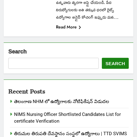
ఉన్నవారు త్వరగా అప్లై చేయండి. పేద
నిరుద్యోగులకు అతి తక్కువ ధరలో రైల్వే
ఉద్యోగాల ఆన్లైన్ కోచింగ్ ఇప్పుడు మన…
Read More
Search
SEARCH
Recent Posts
తెలంగాణ NHM లో ఉద్యోగాలకు నోటిఫికేషన్ విడుదల
NIMS Nursing Officer Shortlisted Candidates List for
certificate Verification
తిరుమల తిరుపతి దేవస్థానం సంస్థలో ఉద్యోగాలు | TTD SVIMS