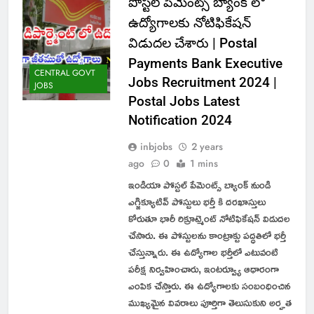
పోస్టల్ పేమెంట్స్ బ్యాంక్ లో
ఉద్యోగాలకు నోటిఫికేషన్
విడుదల చేశారు | Postal
Payments Bank Executive
CENTRAL GOVT
Jobs Recruitment 2024 |
JOBS
Postal Jobs Latest
Notification 2024
inbjobs
2 years
ago
0
1 mins
ఇండియా పోస్టల్ పేమెంట్స్ బ్యాంక్ నుండి
ఎగ్జిక్యూటివ్ పోస్టులు భర్తీ కి దరఖాస్తులు
కోరుతూ భారీ రిక్రూట్మెంట్ నోటిఫికేషన్ విడుదల
చేసారు. ఈ పోస్టులను కాంట్రాక్టు పద్ధతిలో భర్తీ
చేస్తున్నారు. ఈ ఉద్యోగాల భర్తీలో ఎటువంటి
పరీక్ష నిర్వహించారు, ఇంటర్వ్యూ ఆధారంగా
ఎంపిక చేస్తారు. ఈ ఉద్యోగాలకు సంబంధించిన
ముఖ్యమైన వివరాలు పూర్తిగా తెలుసుకుని అర్హత