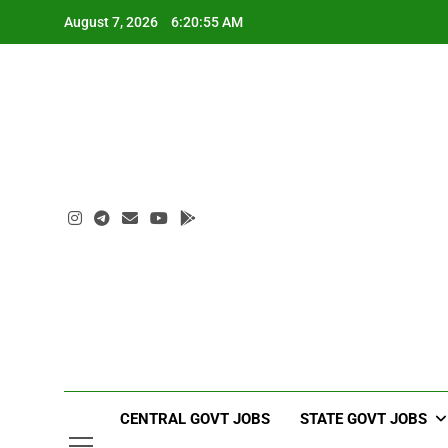
Skip
August 7, 2026
6:20:56 AM
to
content
CENTRAL GOVT JOBS
STATE GOVT JOBS