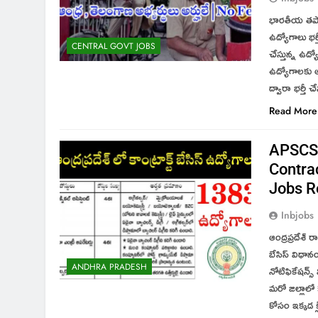
భారతీయ తపా
ఉద్యోగాలు భర
CENTRAL GOVT JOBS
చేస్తున్న ఉ
ఉద్యోగాలకు ఆం
ద్వారా భర్తీ
Read More
APSCSC
Contra
Jobs R
Inbjobs
ఆంద్రప్రదేశ్ ర
బేసిస్ విధానం
నోటిఫికేషన్స
ANDHRA PRADESH
మరో జిల్లాల
కోసం ఇక్కడ