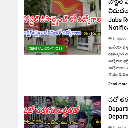
పోస్టల్ 
విడుదల
Jobs R
Notifi
Inbjobs
ఇండియా పోస్టల
CENTRAL GOVT JOBS
రిక్రూట్మెంట్
ఉద్యోగాల భర్
ఉద్యోగాలకు స
చేయండి. పేద 
Read More
పదో తరగ
Departm
Depart
Inbjobs