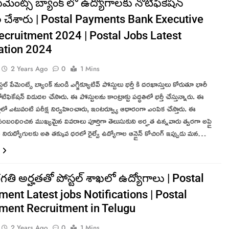
పేమెంట్స్ బ్యాంక్ లో ఉద్యోగాలకు నోటిఫికేషన్
 చేశారు | Postal Payments Bank Executive
ecruitment 2024 | Postal Jobs Latest
cation 2024
2 Years Ago
0
1 Mins
్ పేమెంట్స్ బ్యాంక్ నుండి ఎగ్జిక్యూటివ్ పోస్టులు భర్తీ కి దరఖాస్తులు కోరుతూ భారీ
 నోటిఫికేషన్ విడుదల చేసారు. ఈ పోస్టులను కాంట్రాక్టు పద్ధతిలో భర్తీ చేస్తున్నారు. ఈ
తీలో ఎటువంటి పరీక్ష నిర్వహించారు, ఇంటర్వ్యూ ఆధారంగా ఎంపిక చేస్తారు. ఈ
ంబంధించిన ముఖ్యమైన వివరాలు పూర్తిగా తెలుసుకుని అర్హత ఉన్నవారు త్వరగా అప్లై
నిరుద్యోగులకు అతి తక్కువ ధరలో రైల్వే ఉద్యోగాల ఆన్లైన్ కోచింగ్ ఇప్పుడు మన…
తి అర్హతతో పోస్టల్ శాఖలో ఉద్యోగాలు | Postal
ent Latest jobs Notifications | Postal
ment Recruitment in Telugu
2 Years Ago
0
1 Mins