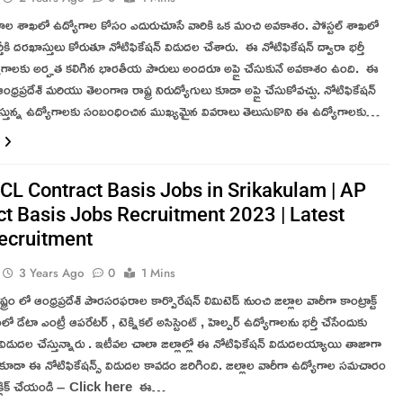
ల శాఖలో ఉద్యోగాల కోసం ఎదురుచూసే వారికి ఒక మంచి అవకాశం. పోస్టల్ శాఖలో
్తీకి దరఖాస్తులు కోరుతూ నోటిఫికేషన్ విడుదల చేశారు. ఈ నోటిఫికేషన్ ద్వారా భర్తీ
ద్యోగాలకు అర్హత కలిగిన భారతీయ పౌరులు అందరూ అప్లై చేసుకునే అవకాశం ఉంది. ఈ
ధ్రప్రదేశ్ మరియు తెలంగాణ రాష్ట్ర నిరుద్యోగులు కూడా అప్లై చేసుకోవచ్చు. నోటిఫికేషన్
 చేస్తున్న ఉద్యోగాలకు సంబంధించిన ముఖ్యమైన వివరాలు తెలుసుకొని ఈ ఉద్యోగాలకు…
L Contract Basis Jobs in Srikakulam | AP
ct Basis Jobs Recruitment 2023 | Latest
ecruitment
3 Years Ago
0
1 Mins
ాష్ట్రం లో ఆంధ్రప్రదేశ్ పౌరసరఫరాల కార్పొరేషన్ లిమిటెడ్ నుంచి జిల్లాల వారీగా కాంట్రాక్ట్
లో డేటా ఎంట్రీ ఆపరేటర్ , టెక్నికల్ అసిస్టెంట్ , హెల్పర్ ఉద్యోగాలను భర్తీ చేసేందుకు
్ విడుదల చేస్తున్నారు . ఇటీవల చాలా జిల్లాల్లో ఈ నోటిఫికేషన్ విడుదలయ్యాయి తాజాగా
ో కూడా ఈ నోటిఫికేషన్స్ విడుదల కావడం జరిగింది. జిల్లాల వారీగా ఉద్యోగాల సమచారం
 క్లిక్ చేయండి – Click here ఈ…