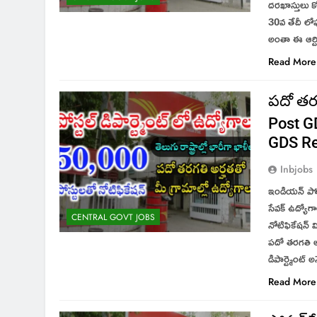
దరఖాస్తులు క
30వ తేదీ లో
అంతా ఈ ఆర్ట
Read More
పదో తరగ
Post G
GDS Re
Inbjobs
ఇండియన్ పోస్ట
సేవక్ ఉద్యోగ
CENTRAL GOVT JOBS
నోటిఫికేషన్
పదో తరగతి అ
డిపార్ట్మెంట్ 
Read More