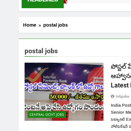
Home
postal jobs
postal jobs
పోస్టల్
ఆహ్వాన
Latest
Inbjobs
India Pos
Senior Manag
CENTRAL GOVT JOBS
సెక్యూరిటీ Ex
నోటిఫికేషన్