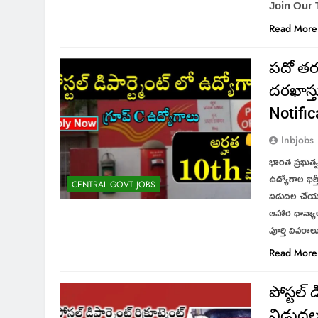
Join Our
Read More
పదో తరగ
దరఖాస్
Notific
Inbjobs
భారత ప్రభుత్వం
ఉద్యోగాల భర్
CENTRAL GOVT JOBS
విడుదల చేయబ
ఆహార ధాన్యాల
పూర్తి వివరా
Read More
పోస్టల్ 
విడుదల