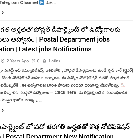
 Telegram Channel
మరి…
తి అర్హతతో పోస్టల్ డిపార్ట్మెంట్ లో ఉద్యోగాలకు
తులు ఆహ్వానం | Postal Department jobs
ation | Latest jobs Notifications
2 Years Ago
0
1 Mins
 మినిస్ట్రీ ఆఫ్ కమ్యూనికేషన్స్ పరిధిలోని , పోస్టల్ డిపార్టుమెంటు నుండి స్టాఫ్ కార్ (డ్రైవర్)
తీ కొరకు నోటిఫికేషన్ విడుదల అయ్యింది. ఈ ఉద్యోగ నోటిఫికేషన్ బీహార్ సర్కిల్ నుండి
డినప్పటికీ , ఈ ఉద్యోగాలకు భారత పౌరులు అందరూ దరఖాస్తు చేసుకోవచ్చు.
ు నిల్వ చేసే సంస్థలో ఉద్యోగాలు – Click here ఈ రిక్రూట్మెంట్ కి సంబంధించిన
లు మొత్తం ఖాళీల సంఖ్య ,…
డిపార్ట్మెంట్ లో పదో తరగతి అర్హతతో కొత్త నోటిఫికేషన్
 | Postal Department New Notification