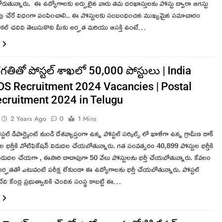
ోరుతున్నారు. ఈ ఉద్యోగాలకు అర్హులైన వారు తమ దరఖాస్తులను పోస్టు ద్వారా ఆగస్టు
పు చేరే విధంగా పంపించాలి.. ఈ పోస్టులకు సంబంధించిన ముఖ్యమైన సమాచారం
ికల్ చదివి తెలుసుకొని మీకు అర్హత మరియు ఆసక్తి ఉంటే…
తితో పోస్టల్ శాఖలో 50,000 పోస్టులు | India
DS Recruitment 2024 Vacancies | Postal
cruitment 2024 in Telugu
2 Years Ago
0
1 Mins
ల్ డిపార్ట్మెంట్ నుండి దేశవ్యాప్తంగా ఉన్న పోస్టల్ సర్కిల్స్ లో ఖాళీగా ఉన్న గ్రామీణ డాక్
ాల భర్తీకి నోటిఫికేషన్ విడుదల చేయబోతున్నారు. గత సంవత్సరం 40,899 పోస్టుల భర్తీకి
 విడుదల చేయగా , ఈసారి దాదాపుగా 50 వేలు పోస్టులను భర్తీ చేయబోతున్నారు. కేవలం
ర్హతతో ఎటువంటి పరీక్ష లేకుండా ఈ ఉద్యోగాలను భర్తీ చేయబోతున్నారు. పోస్టల్
అనేది కేంద్ర ప్రభుత్వానికి చెందిన సంస్థ కాబట్టి ఈ…