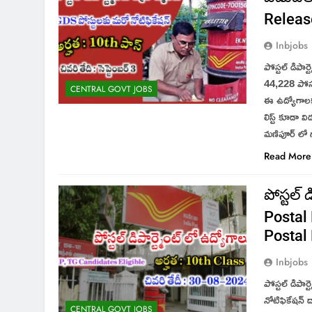
Releas
Inbjobs
పోస్టల్ డిపా
44,228 పోస్
CENTRAL GOVT JOBS
ఈ ఉద్యోగాలకు
లిస్ట్ కూడా 
మణిపూర్ లో 
Read More
పోస్టల్ 
Postal
Postal
Inbjobs
పోస్టల్ డిపార
నోటిఫికేషన్ 
CENTRAL GOVT JOBS