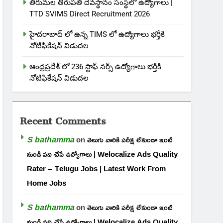
తిరుమల తిరుపతి దేవస్థానం సంస్థలో ఉద్యోగాలు |
TTD SVIMS Direct Recruitment 2026
హైదరాబాద్ లో ఉన్న TIMS లో ఉద్యోగాలు భర్తీకి
నోటిఫికేషన్ విడుదల
ఆంధ్రప్రదేశ్ లో 236 స్టాఫ్ నర్స్ ఉద్యోగాలు భర్తీకి
నోటిఫికేషన్ విడుదల
Recent Comments
S bathamma
on
తెలుగు వారికి పరీక్ష లేకుండా ఇంటి
నుండి పని చేసే ఉద్యోగాలు | Welocalize Ads Quality
Rater – Telugu Jobs | Latest Work From
Home Jobs
S bathamma
on
తెలుగు వారికి పరీక్ష లేకుండా ఇంటి
నుండి పని చేసే ఉద్యోగాలు | Welocalize Ads Quality