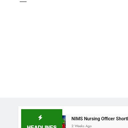
దల
NIMS Nursing Officer Shortlisted Candidates 
HEADLINES
2 Weeks Ago