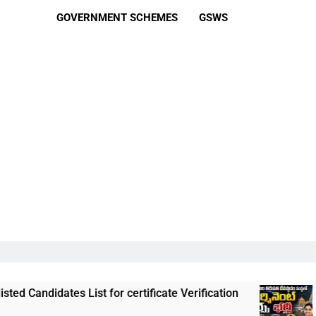
GOVERNMENT SCHEMES
GSWS
List for certificate Verification
తిరుమల తిరుపత
3 Weeks Ago