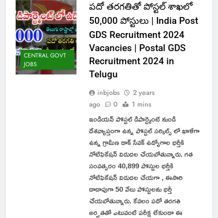
పదో తరగతితో పోస్టల్ శాఖలో
50,000 పోస్టులు | India Post
GDS Recruitment 2024
Vacancies | Postal GDS
CENTRAL GOVT
Recruitment 2024 in
JOBS
Telugu
inbjobs
2 years
ago
0
1 mins
ఇండియన్ పోస్టల్ డిపార్ట్మెంట్ నుండి
దేశవ్యాప్తంగా ఉన్న పోస్టల్ సర్కిల్స్ లో ఖాళీగా
ఉన్న గ్రామీణ డాక్ సేవక్ ఉద్యోగాల భర్తీకి
నోటిఫికేషన్ విడుదల చేయబోతున్నారు. గత
సంవత్సరం 40,899 పోస్టుల భర్తీకి
నోటిఫికేషన్ విడుదల చేయగా , ఈసారి
దాదాపుగా 50 వేలు పోస్టులను భర్తీ
చేయబోతున్నారు. కేవలం పదో తరగతి
అర్హతతో ఎటువంటి పరీక్ష లేకుండా ఈ