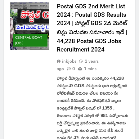
Postal GDS 2nd Merit List
2024 : Postal GDS Results
2024 | పోస్టల్ GDS 2వ మెరిట్
లిస్టు విడుదల సమాచారం ఇదే |
CENTRAL GOVT
44,228 Postal GDS Jobs
JOBS
Recruitment 2024
inbjobs
2 years
ago
0
1 mins
పోస్టల్ డిపార్ట్మెంట్ ఈ సంవత్సరం 44,228
పోస్టులతో GDS పోస్టులకు భారీ రిక్రూట్మెంట్
నోటిఫికేషన్ విడుదల చేసిన విషయం మీ
అందరికీ తెలిసిందే. ఈ నోటిఫికేషన్ ద్వారా
ఆంధ్రప్రదేశ్ పోస్టల్ సర్కిల్ లో 1355 ,
తెలంగాణ పోస్టల్ సర్కిల్ లో 981 ఉద్యోగాలను
భర్తీ చేస్తున్నట్లు ప్రకటించారు. ఈ ఉద్యోగాలకు
అర్హులైన వారి నుంచి జూలై 15వ తేదీ నుండి
ఆగస్టు 5వ తేదీ వరకు ఆన్లైన్ విధానంలో