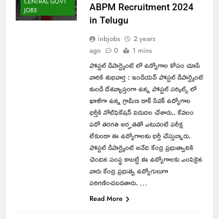
CENTRAL GOVT
ABPM Recruitment 2024
JOBS
in Telugu
inbjobs
2 years
ago
0
1 mins
పోస్టల్ డిపార్ట్మెంట్ లో ఉద్యోగాల కోసం చూసే
వారికి శుభవార్త : ఇండియన్ పోస్టల్ డిపార్ట్మెంట్
నుండి దేశవ్యాప్తంగా ఉన్న పోస్టల్ సర్కిల్స్ లో
ఖాళీగా ఉన్న గ్రామీణ డాక్ సేవక్ ఉద్యోగాల
భర్తీకి నోటిఫికేషన్ విడుదల చేశారు.. కేవలం
పదో తరగతి అర్హతతో ఎటువంటి పరీక్ష
లేకుండా ఈ ఉద్యోగాలను భర్తీ చేస్తున్నారు.
పోస్టల్ డిపార్ట్మెంట్ అనేది కేంద్ర ప్రభుత్వానికి
చెందిన సంస్థ కాబట్టి ఈ ఉద్యోగాలకు ఎంపికైన
వారు కేంద్ర ప్రభుత్వ ఉద్యోగులుగా
పరిగణించబడతారు. …
Read More