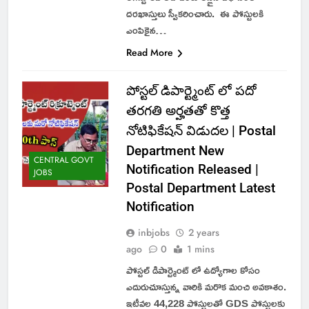
దరఖాస్తులు స్వీకరించారు. ఈ పోస్టులకి
ఎంపికైన…
Read More
పోస్టల్ డిపార్ట్మెంట్ లో పదో
తరగతి అర్హతతో కొత్త
నోటిఫికేషన్ విడుదల | Postal
Department New
CENTRAL GOVT
Notification Released |
JOBS
Postal Department Latest
Notification
inbjobs
2 years
ago
0
1 mins
పోస్టల్ డిపార్ట్మెంట్ లో ఉద్యోగాల కోసం
ఎదురుచూస్తున్న వారికి మరొక మంచి అవకాశం.
ఇటీవల 44,228 పోస్టులతో GDS పోస్టులకు