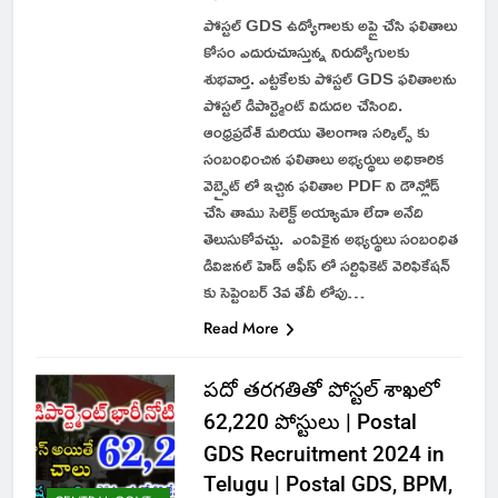
పోస్టల్ GDS ఉద్యోగాలకు అప్లై చేసి ఫలితాలు
కోసం ఎదురుచూస్తున్న నిరుద్యోగులకు
శుభవార్త. ఎట్టకేలకు పోస్టల్ GDS ఫలితాలను
పోస్టల్ డిపార్ట్మెంట్ విడుదల చేసింది.
ఆంధ్రప్రదేశ్ మరియు తెలంగాణ సర్కిల్స్ కు
సంబంధించిన ఫలితాలు అభ్యర్థులు అధికారిక
వెబ్సైట్ లో ఇచ్చిన ఫలితాల PDF ని డౌన్లోడ్
చేసి తాము సెలెక్ట్ అయ్యామా లేదా అనేది
తెలుసుకోవచ్చు. ఎంపికైన అభ్యర్థులు సంబంధిత
డివిజనల్ హెడ్ ఆఫీస్ లో సర్టిఫికెట్ వెరిఫికేషన్
కు సెప్టెంబర్ 3వ తేదీ లోపు…
Read More
పదో తరగతితో పోస్టల్ శాఖలో
62,220 పోస్టులు | Postal
GDS Recruitment 2024 in
Telugu | Postal GDS, BPM,