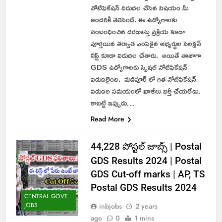
నోటిఫికేషన్ విడుదల చేసిన విషయం మీ
అందరికీ తెలిసిందే. ఈ ఉద్యోగాలకు
సంబంధించిన దరఖాస్తు ప్రక్రియ కూడా
పూర్తయిన తర్వాత ఎంపికైన అభ్యర్థుల సెలక్షన్
లిస్ట్ కూడా విడుదల చేశారు. అయితే తాజాగా
GDS ఉద్యోగాలకు స్పెషల్ నోటిఫికేషన్
విడుదలైంది. మణిపూర్ లో గత నోటిఫికేషన్
విడుదల సమయంలో ఖాళీలు భర్తీ చేయలేదు.
కాబట్టి ఇప్పుడు…
Read More
44,228 పోస్టల్ జాబ్స్ | Postal
GDS Results 2024 | Postal
GDS Cut-off marks | AP, TS
Postal GDS Results 2024
CENTRAL GOVT
JOBS
inbjobs
2 years
ago
0
1 mins