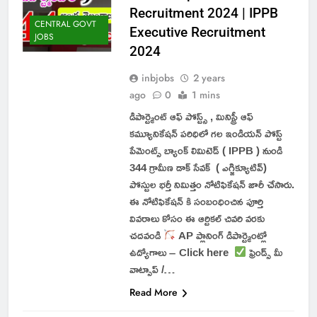
Recruitment 2024 | IPPB
CENTRAL GOVT
Executive Recruitment
JOBS
2024
inbjobs
2 years
ago
0
1 mins
డిపార్ట్మెంట్ ఆఫ్ పోస్ట్స్ , మినిస్ట్రీ ఆఫ్
కమ్యూనికేషన్ పరిధిలో గల ఇండియన్ పోస్ట్
పేమెంట్స్ బ్యాంక్ లిమిటెడ్ ( IPPB ) నుండి
344 గ్రామీణ డాక్ సేవక్ ( ఎగ్జిక్యూటివ్)
పోస్టుల భర్తీ నిమిత్తం నోటిఫికేషన్ జారీ చేసారు.
ఈ నోటిఫికేషన్ కి సంబంధించిన పూర్తి
వివరాలు కోసం ఈ ఆర్టికల్ చివరి వరకు
చదవండి
AP ప్లానింగ్ డిపార్ట్మెంట్లో
ఉద్యోగాలు – Click here
ఫ్రెండ్స్ మీ
వాట్సాప్ /…
Read More