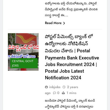
ఉద్యోగాలను భర్తీ చేయబోతున్నారు. పోస్టల్
డిపార్ట్మెంట్ అనేది కేంద్ర ప్రభుత్వానికి చెందిన
సంస్థ కాబట్టి ఈ…
Read More
పోస్టల్ పేమెంట్స్ బ్యాంక్ లో
ఉద్యోగాలకు నోటిఫికేషన్
విడుదల చేశారు | Postal
Payments Bank Executive
CENTRAL GOVT
Jobs Recruitment 2024 |
JOBS
Postal Jobs Latest
Notification 2024
inbjobs
2 years
ago
0
1 mins
ఇండియా పోస్టల్ పేమెంట్స్ బ్యాంక్ నుండి
ఎగ్జిక్యూటివ్ పోస్టులు భర్తీ కి దరఖాస్తులు