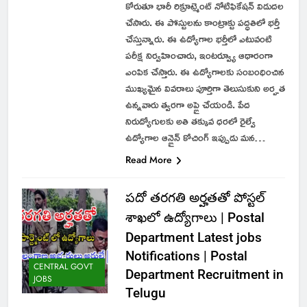
కోరుతూ భారీ రిక్రూట్మెంట్ నోటిఫికేషన్ విడుదల
చేసారు. ఈ పోస్టులను కాంట్రాక్టు పద్ధతిలో భర్తీ
చేస్తున్నారు. ఈ ఉద్యోగాల భర్తీలో ఎటువంటి
పరీక్ష నిర్వహించారు, ఇంటర్వ్యూ ఆధారంగా
ఎంపిక చేస్తారు. ఈ ఉద్యోగాలకు సంబంధించిన
ముఖ్యమైన వివరాలు పూర్తిగా తెలుసుకుని అర్హత
ఉన్నవారు త్వరగా అప్లై చేయండి. పేద
నిరుద్యోగులకు అతి తక్కువ ధరలో రైల్వే
ఉద్యోగాల ఆన్లైన్ కోచింగ్ ఇప్పుడు మన…
Read More
పదో తరగతి అర్హతతో పోస్టల్
శాఖలో ఉద్యోగాలు | Postal
Department Latest jobs
Notifications | Postal
CENTRAL GOVT
Department Recruitment in
JOBS
Telugu