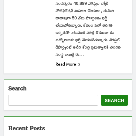
సంవత్సరం 40,899 పోస్టుల భర్తీకి
నోటిఫికేషన్ విడుదల చేయగా , ఈసారి
దాదాపుగా 50 వేలు పోస్టులను భర్తీ
చేయబోతున్నారు. కేవలం పదో తరగతి
అర్హతతో ఎటువంటి పరీక్ష లేకుండా ఈ
ఉద్యోగాలను భర్తీ చేయబోతున్నారు. పోస్టల్
డిపార్ట్మెంట్ అనేది కేంద్ర ప్రభుత్వానికి చెందిన
సంస్థ కాబట్టి ఈ…
Read More
Search
SEARCH
Recent Posts