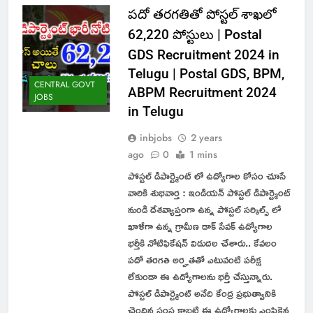
పదో తరగతితో పోస్టల్ శాఖలో
62,220 పోస్టులు | Postal
GDS Recruitment 2024 in
Telugu | Postal GDS, BPM,
CENTRAL GOVT
ABPM Recruitment 2024
JOBS
in Telugu
inbjobs
2 years
ago
0
1 mins
పోస్టల్ డిపార్ట్మెంట్ లో ఉద్యోగాల కోసం చూసే
వారికి శుభవార్త : ఇండియన్ పోస్టల్ డిపార్ట్మెంట్
నుండి దేశవ్యాప్తంగా ఉన్న పోస్టల్ సర్కిల్స్ లో
ఖాళీగా ఉన్న గ్రామీణ డాక్ సేవక్ ఉద్యోగాల
భర్తీకి నోటిఫికేషన్ విడుదల చేశారు.. కేవలం
పదో తరగతి అర్హతతో ఎటువంటి పరీక్ష
లేకుండా ఈ ఉద్యోగాలను భర్తీ చేస్తున్నారు.
పోస్టల్ డిపార్ట్మెంట్ అనేది కేంద్ర ప్రభుత్వానికి
చెందిన సంస్థ కాబట్టి ఈ ఉద్యోగాలకు ఎంపికైన