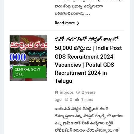
వారు కేంద్ర ప్రభుత్వ ఉద్యోగులుగా
పరిగణించబడతారు. …
Read More
పదో తరగతితో పోస్టల్ శాఖలో
50,000 పోస్టులు | India Post
GDS Recruitment 2024
Vacancies | Postal GDS
CENTRAL GOVT
Recruitment 2024 in
JOBS
Telugu
inbjobs
2 years
ago
0
1 mins
ఇండియన్ పోస్టల్ డిపార్ట్మెంట్ నుండి
దేశవ్యాప్తంగా ఉన్న పోస్టల్ సర్కిల్స్ లో ఖాళీగా
ఉన్న గ్రామీణ డాక్ సేవక్ ఉద్యోగాల భర్తీకి
నోటిఫికేషన్ విడుదల చేయబోతున్నారు. గత