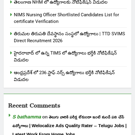
తెలంగాణ NHM లో ఉద్యోగాలకు నోటిఫికేషన్ విడుదల
NIMS Nursing Officer Shortlisted Candidates List for
certificate Verification
తిరుమల తిరుపతి దేవస్థానం సంస్థలో ఉద్యోగాలు | TTD SVIMS
Direct Recruitment 2026
హైదరాబాద్ లో ఉన్న TIMS లో ఉద్యోగాలు భర్తీకి నోటిఫికేషన్
విడుదల
ఆంధ్రప్రదేశ్ లో 236 స్టాఫ్ నర్స్ ఉద్యోగాలు భర్తీకి నోటిఫికేషన్
విడుదల
Recent Comments
S bathamma
on
తెలుగు వారికి పరీక్ష లేకుండా ఇంటి నుండి పని చేసే
ఉద్యోగాలు | Welocalize Ads Quality Rater – Telugu Jobs |
Latest Work From Home Jobs