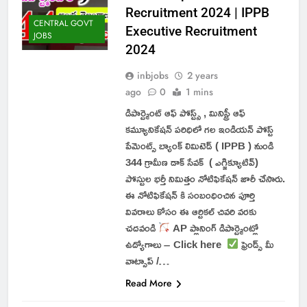
Recruitment 2024 | IPPB
CENTRAL GOVT
Executive Recruitment
JOBS
2024
inbjobs
2 years
ago
0
1 mins
డిపార్ట్మెంట్ ఆఫ్ పోస్ట్స్ , మినిస్ట్రీ ఆఫ్
కమ్యూనికేషన్ పరిధిలో గల ఇండియన్ పోస్ట్
పేమెంట్స్ బ్యాంక్ లిమిటెడ్ ( IPPB ) నుండి
344 గ్రామీణ డాక్ సేవక్ ( ఎగ్జిక్యూటివ్)
పోస్టుల భర్తీ నిమిత్తం నోటిఫికేషన్ జారీ చేసారు.
ఈ నోటిఫికేషన్ కి సంబంధించిన పూర్తి
వివరాలు కోసం ఈ ఆర్టికల్ చివరి వరకు
చదవండి
AP ప్లానింగ్ డిపార్ట్మెంట్లో
ఉద్యోగాలు – Click here
ఫ్రెండ్స్ మీ
వాట్సాప్ /…
Read More