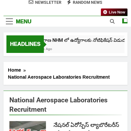
NEWSLETTER
RANDOM NEWS
Live Now
MENU
తెలంగాణ NHM లో ఉద్యోగాలకు నోటిఫికేషన్ విడుదల
HEADLINES
7 Days Ago
Home
National Aerospace Laboratories Recruitment
National Aerospace Laboratories
Recruitment
నేషనల్ ఏరోస్పేస్ ల్యాబొరేటరీస్