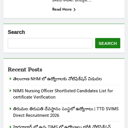
Read More
Search
SEARCH
Recent Posts
తెలంగాణ NHM లో ఉద్యోగాలకు నోటిఫికేషన్ విడుదల
NIMS Nursing Officer Shortlisted Candidates List for
certificate Verification
తిరుమల తిరుపతి దేవస్థానం సంస్థలో ఉద్యోగాలు | TTD SVIMS
Direct Recruitment 2026
హైదరాబాద్ లో ఉన్న TIMS లో ఉద్యోగాలు భర్తీకి నోటిఫికేషన్