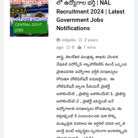
లో ఉద్యోగాల భర్తీ | NAL
Recruitment 2024 | Latest
Government Jobs
CENTRAL GOVT
Notifications
JOBS
inbjobs
2 years
ago
0
1 mins
శాస్త్ర, సాంకేతిక మంత్రిత్వ శాఖకు చెందిన
నేషనల్ ఏరోస్పేస్ ల్యాబొరేటరీస్ నుండి ఒప్పంద
ప్రాతిపదికన ఉద్యోగాల భర్తీకి దరఖాస్తులు
కోరుతూ నోటిఫికేషన్ విడుదలైంది. ఈ
నోటిఫికేషన్ ద్వారా సీనియర్ ప్రాజెక్ట్
అసోసియేట్ , ప్రాజెక్టు అసోసియేట్-1. ప్రాజెక్టు
అసోసియేట్-2 , ప్రాజెక్ట్ అసిస్టెంట్ అనే
ఉద్యోగాలకు దరఖాస్తులు కోరుతున్నారు. ఈ
రిక్రూట్మెంట్ కి సంబంధించిన మరి కొన్ని
ముఖ్యమైన వివరాలు ఈ ఆర్టికల్ చదివి అర్హత
ఆసక్తి ఉంటే అభ్యర్థులు స్వయంగా ఇంటర్వ్యూకు
హాజరు కావాలి. ఎంపికైన…