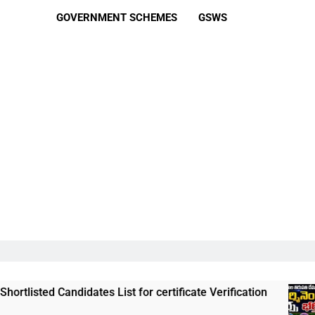
GOVERNMENT SCHEMES
GSWS
ndidates List for certificate Verification
తిరు
3 Wee