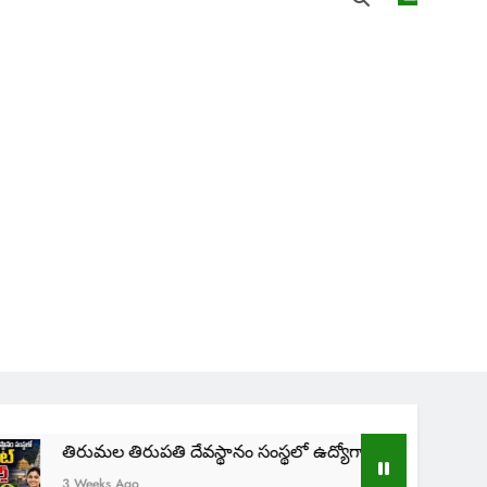
మల తిరుపతి దేవస్థానం సంస్థలో ఉద్యోగాలు | TTD SVIMS Direct Rec
ks Ago