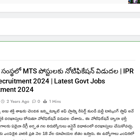
వ సంస్థలో MTS పోస్టులకు నోటిఫికేషన్ విడుదల | IPR
cruitment 2024 | Latest Govt Jobs
tment 2024
2 Years Ago
0
1 Mins
అణు శక్తి శాఖకు చెందిన ఇన్స్టిట్యూట్ ఆఫ్ ప్లాస్మా రీసెర్చ్ నుండి మల్టీ టాస్కింగ్ స్టాఫ్ అనే
తీకి దరఖాస్తులు కోరుతూ నోటిఫికేషన్ విడుదల చేశారు.. ఈ నోటిఫికేషన్ ద్వారా భర్తీ
యోగాలకు ఏదైనా డిగ్రీ అర్హత గల నిరుద్యోగులు ఆన్లైన్ విధానంలో దరఖాస్తులు చేసుకోవచ్చు.
ు ఎంపికైన వారికి ప్రతి నెల 18 వేల రూపాయల జీతం ఇస్తారు. ఈ ఉద్యోగాలు ఎంపికలో