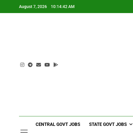
Skip
August 7, 2026
10:14:43 AM
to
content
CENTRAL GOVT JOBS
STATE GOVT JOBS