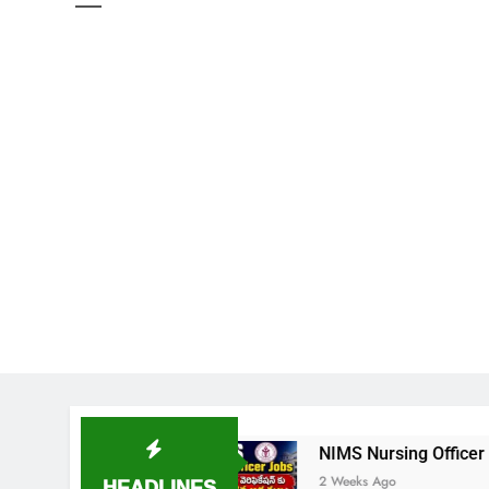
ేషన్ విడుదల
NIMS Nursing Officer Shortlisted Ca
HEADLINES
2 Weeks Ago