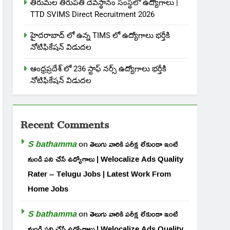
తిరుమల తిరుపతి దేవస్థానం సంస్థలో ఉద్యోగాలు |
TTD SVIMS Direct Recruitment 2026
హైదరాబాద్ లో ఉన్న TIMS లో ఉద్యోగాలు భర్తీకి
నోటిఫికేషన్ విడుదల
ఆంధ్రప్రదేశ్ లో 236 స్టాఫ్ నర్స్ ఉద్యోగాలు భర్తీకి
నోటిఫికేషన్ విడుదల
Recent Comments
S bathamma
on
తెలుగు వారికి పరీక్ష లేకుండా ఇంటి
నుండి పని చేసే ఉద్యోగాలు | Welocalize Ads Quality
Rater – Telugu Jobs | Latest Work From
Home Jobs
S bathamma
on
తెలుగు వారికి పరీక్ష లేకుండా ఇంటి
నుండి పని చేసే ఉద్యోగాలు | Welocalize Ads Quality