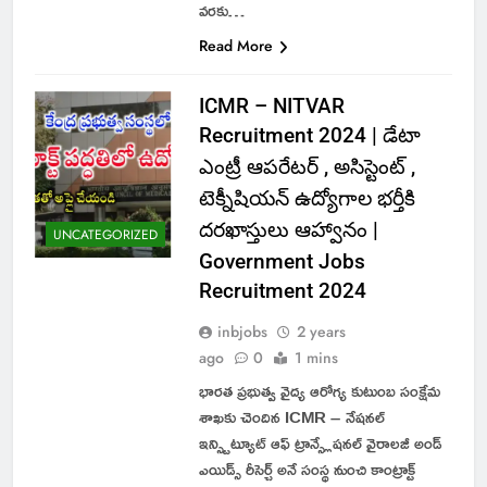
వరకు…
Read More
ICMR – NITVAR
Recruitment 2024 | డేటా
ఎంట్రీ ఆపరేటర్ , అసిస్టెంట్ ,
టెక్నీషియన్ ఉద్యోగాల భర్తీకి
దరఖాస్తులు ఆహ్వానం |
UNCATEGORIZED
Government Jobs
Recruitment 2024
inbjobs
2 years
ago
0
1 mins
భారత ప్రభుత్వ వైద్య ఆరోగ్య కుటుంబ సంక్షేమ
శాఖకు చెందిన ICMR – నేషనల్
ఇన్స్టిట్యూట్ ఆఫ్ ట్రాన్స్లేషనల్ వైరాలజీ అండ్
ఎయిడ్స్ రీసెర్చ్ అనే సంస్థ నుంచి కాంట్రాక్ట్