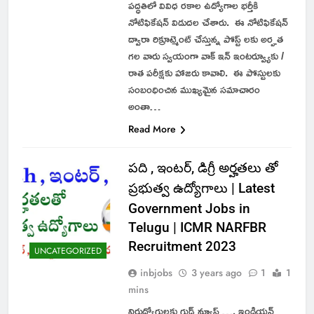
పద్ధతిలో వివిధ రకాల ఉద్యోగాల భర్తీకి
నోటిఫికేషన్ విడుదల చేశారు. ఈ నోటిఫికేషన్
ద్వారా రిక్రూట్మెంట్ చేస్తున్న పోస్ట్ లకు అర్హత
గల వారు స్వయంగా వాక్ ఇన్ ఇంటర్వ్యూకు /
రాత పరీక్షకు హాజరు కావాలి. ఈ పోస్టులకు
సంబంధించిన ముఖ్యమైన సమాచారం
అంతా…
Read More
పది , ఇంటర్, డిగ్రీ అర్హతలు తో
ప్రభుత్వ ఉద్యోగాలు | Latest
Government Jobs in
Telugu | ICMR NARFBR
Recruitment 2023
UNCATEGORIZED
inbjobs
3 years ago
1
1
mins
నిరుద్యోగులకు గుడ్ న్యూస్ …. ఇండియన్