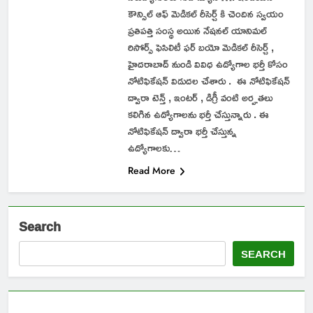
కౌన్సిల్ ఆఫ్ మెడికల్ రీసెర్చ్ కి చెందిన స్వయం
ప్రతిపత్తి సంస్థ అయిన నేషనల్ యానిమల్
రిసోర్స్ ఫెసిలిటీ ఫర్ బయో మెడికల్ రీసెర్చ్ ,
హైదరాబాద్ నుండి వివిధ ఉద్యోగాల భర్తీ కోసం
నోటిఫికేషన్ విడుదల చేశారు . ఈ నోటిఫికేషన్
ద్వారా టెన్త్ , ఇంటర్ , డిగ్రీ వంటి అర్హతలు
కలిగిన ఉద్యోగాలను భర్తీ చేస్తున్నారు . ఈ
నోటిఫికేషన్ ద్వారా భర్తీ చేస్తున్న
ఉద్యోగాలకు…
Read More
Search
SEARCH