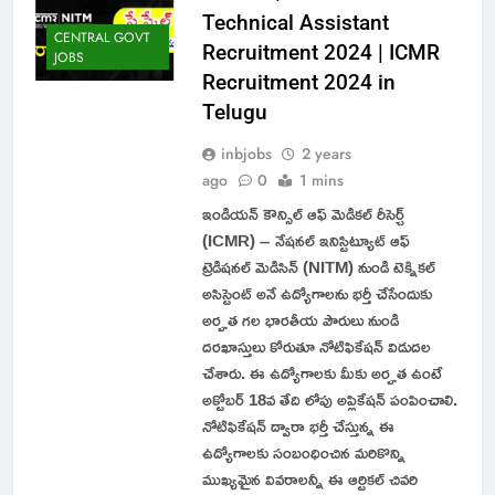
Technical Assistant
CENTRAL GOVT
Recruitment 2024 | ICMR
JOBS
Recruitment 2024 in
Telugu
inbjobs
2 years
ago
0
1 mins
ఇండియన్ కౌన్సిల్ ఆఫ్ మెడికల్ రీసెర్చ్
(ICMR) – నేషనల్ ఇనిస్టిట్యూట్ ఆఫ్
ట్రెడిషనల్ మెడిసిన్ (NITM) నుండి టెక్నికల్
అసిస్టెంట్ అనే ఉద్యోగాలను భర్తీ చేసేందుకు
అర్హత గల భారతీయ పౌరులు నుండి
దరఖాస్తులు కోరుతూ నోటిఫికేషన్ విడుదల
చేశారు. ఈ ఉద్యోగాలకు మీకు అర్హత ఉంటే
అక్టోబర్ 18వ తేది లోపు అప్లికేషన్ పంపించాలి.
నోటిఫికేషన్ ద్వారా భర్తీ చేస్తున్న ఈ
ఉద్యోగాలకు సంబంధించిన మరికొన్ని
ముఖ్యమైన వివరాలన్నీ ఈ ఆర్టికల్ చివరి