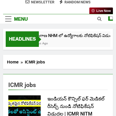
NEWSLETTER
RANDOM NEWS
Live Now
MENU
తెలంగాణ NHM లో ఉద్యోగాలకు నోటిఫికేషన్ విడుదల
HEADLINES
5 Days Ago
Home
ICMR jobs
ICMR jobs
ఇండియన్ కౌన్సిల్ ఫర్ మెడికల్
రీసెర్చ్ నుండి నోటిఫికేషన్
విడుదల | ICMR NITM