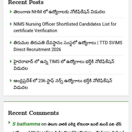
Recent Posts
తెలంగాణ NHM లో ఉద్యోగాలకు నోటిఫికేషన్ విడుదల
NIMS Nursing Officer Shortlisted Candidates List for
certificate Verification
తిరుమల తిరుపతి దేవస్థానం సంస్థలో ఉద్యోగాలు | TTD SVIMS
Direct Recruitment 2026
హైదరాబాద్ లో ఉన్న TIMS లో ఉద్యోగాలు భర్తీకి నోటిఫికేషన్
విడుదల
ఆంధ్రప్రదేశ్ లో 236 స్టాఫ్ నర్స్ ఉద్యోగాలు భర్తీకి నోటిఫికేషన్
విడుదల
Recent Comments
S bathamma
on
తెలుగు వారికి పరీక్ష లేకుండా ఇంటి నుండి పని చేసే