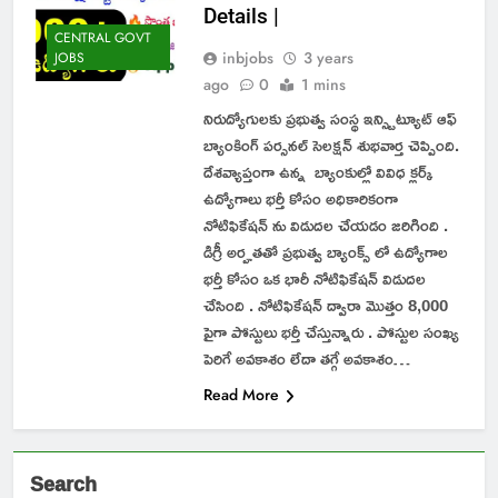
Details |
CENTRAL GOVT
inbjobs
3 years
JOBS
ago
0
1 mins
నిరుద్యోగులకు ప్రభుత్వ సంస్థ ఇన్స్టిట్యూట్ ఆఫ్
బ్యాంకింగ్ పర్సనల్ సెలక్షన్ శుభవార్త చెప్పింది.
దేశవ్యాప్తంగా ఉన్న బ్యాంకుల్లో వివిధ క్లర్క్
ఉద్యోగాలు భర్తీ కోసం అధికారికంగా
నోటిఫికేషన్ ను విడుదల చేయడం జరిగింది .
డిగ్రీ అర్హతతో ప్రభుత్వ బ్యాంక్స్ లో ఉద్యోగాల
భర్తీ కోసం ఒక భారీ నోటిఫికేషన్ విడుదల
చేసింది . నోటిఫికేషన్ ద్వారా మొత్తం 8,000
పైగా పోస్టులు భర్తీ చేస్తున్నారు . పోస్టుల సంఖ్య
పెరిగే అవకాశం లేదా తగ్గే అవకాశం…
Read More
Search