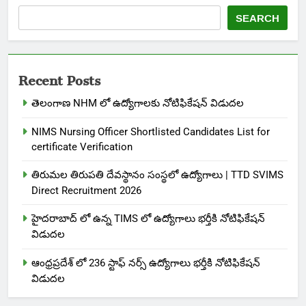
SEARCH
Recent Posts
తెలంగాణ NHM లో ఉద్యోగాలకు నోటిఫికేషన్ విడుదల
NIMS Nursing Officer Shortlisted Candidates List for
certificate Verification
తిరుమల తిరుపతి దేవస్థానం సంస్థలో ఉద్యోగాలు | TTD SVIMS
Direct Recruitment 2026
హైదరాబాద్ లో ఉన్న TIMS లో ఉద్యోగాలు భర్తీకి నోటిఫికేషన్
విడుదల
ఆంధ్రప్రదేశ్ లో 236 స్టాఫ్ నర్స్ ఉద్యోగాలు భర్తీకి నోటిఫికేషన్
విడుదల