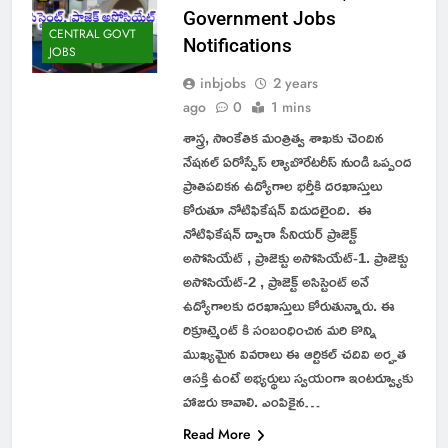
Government Jobs
CENTRAL GOVT
Notifications
JOBS
inbjobs
2 years
ago
0
1 mins
శాస్త్ర, సాంకేతిక మంత్రిత్వ శాఖకు చెందిన
నేషనల్ ఏరోస్పేస్ ల్యాబొరేటరీస్ నుండి ఒప్పంద
ప్రాతిపదికన ఉద్యోగాల భర్తీకి దరఖాస్తులు
కోరుతూ నోటిఫికేషన్ విడుదలైంది. ఈ
నోటిఫికేషన్ ద్వారా సీనియర్ ప్రాజెక్ట్
అసోసియేట్ , ప్రాజెక్టు అసోసియేట్-1. ప్రాజెక్టు
అసోసియేట్-2 , ప్రాజెక్ట్ అసిస్టెంట్ అనే
ఉద్యోగాలకు దరఖాస్తులు కోరుతున్నారు. ఈ
రిక్రూట్మెంట్ కి సంబంధించిన మరి కొన్ని
ముఖ్యమైన వివరాలు ఈ ఆర్టికల్ చదివి అర్హత
ఆసక్తి ఉంటే అభ్యర్థులు స్వయంగా ఇంటర్వ్యూకు
హాజరు కావాలి. ఎంపికైన…
Read More