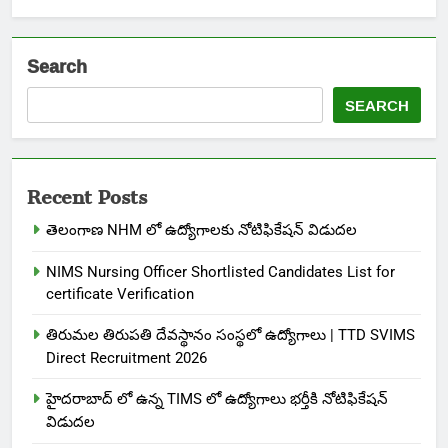
Search
SEARCH
Recent Posts
తెలంగాణ NHM లో ఉద్యోగాలకు నోటిఫికేషన్ విడుదల
NIMS Nursing Officer Shortlisted Candidates List for
certificate Verification
తిరుమల తిరుపతి దేవస్థానం సంస్థలో ఉద్యోగాలు | TTD SVIMS
Direct Recruitment 2026
హైదరాబాద్ లో ఉన్న TIMS లో ఉద్యోగాలు భర్తీకి నోటిఫికేషన్
విడుదల