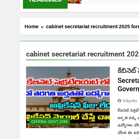
Home
cabinet secretariat recruitment 2025 fo
cabinet secretariat recruitment 20
కేబినెట
Secreta
Gover
Inbjobs
కేబినెట్ సెక్
అర్హత ఉన్న వ
CENTRAL GOVT JOBS
ఉద్యోగాల నో
చేసిన ఈ ఉద్య