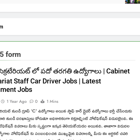
rm
25 form
్ సెక్రటేరియట్ లో పదో తరగతి ఉద్యోగాలు | Cabinet
riat Staff Car Driver Jobs | Latest
nment Jobs
1 Year Ago
0
1 Mins
రటేరియట్ నుండి గ్రూప్ ‘C’ ఉద్యోగాలు అయిన స్టాఫ్ కార్ డ్రైవర్ ఉద్యోగాలు భర్తీ చేసేందుకు
ారి నుండి దరఖాస్తులు కోరుతూ అధికారికంగా రిక్రూట్మెంట్ నోటిఫికేషన్ విడుదలైంది. ఈ
టిఫికేషన్ వివరాలు మీకు స్పష్టంగా ఇక్కడ తెలియజేయడం అయినది. తాజాగా విడుదల
ోగాల నోటిఫికేషన్ కు సంబంధించిన ముఖ్యమైన వివరాలన్నీ మీరు ఈ ఆర్టికల్ చివరి