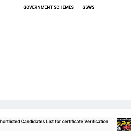
GOVERNMENT SCHEMES
GSWS
didates List for certificate Verification
తిరుమ
3 Week