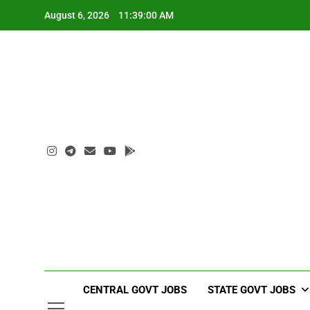
Skip
August 6, 2026
11:39:01 AM
to
content
CENTRAL GOVT JOBS
STATE GOVT JOBS