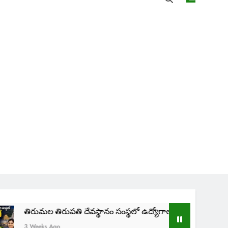
ల తిరుపతి దేవస్థానం సంస్థలో ఉద్యోగాలు | TTD SVIMS Direct Recru
s Ago