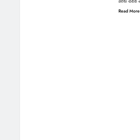
వరకు చదివి 
Read More