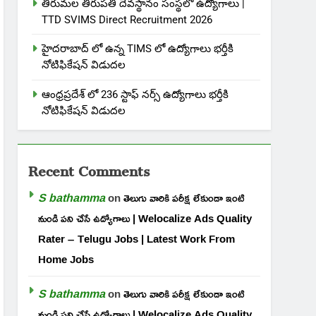
తిరుమల తిరుపతి దేవస్థానం సంస్థలో ఉద్యోగాలు |
TTD SVIMS Direct Recruitment 2026
హైదరాబాద్ లో ఉన్న TIMS లో ఉద్యోగాలు భర్తీకి
నోటిఫికేషన్ విడుదల
ఆంధ్రప్రదేశ్ లో 236 స్టాఫ్ నర్స్ ఉద్యోగాలు భర్తీకి
నోటిఫికేషన్ విడుదల
Recent Comments
S bathamma
on
తెలుగు వారికి పరీక్ష లేకుండా ఇంటి
నుండి పని చేసే ఉద్యోగాలు | Welocalize Ads Quality
Rater – Telugu Jobs | Latest Work From
Home Jobs
S bathamma
on
తెలుగు వారికి పరీక్ష లేకుండా ఇంటి
నుండి పని చేసే ఉద్యోగాలు | Welocalize Ads Quality