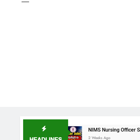
షన్ విడుదల
NIMS Nursing Officer Shortlisted Can
HEADLINES
2 Weeks Ago