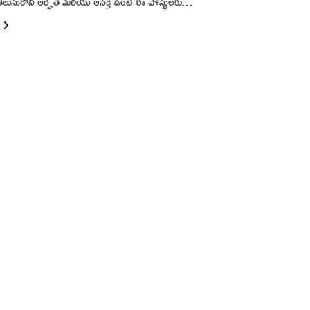
తెలుసుకొని అర్హత మరియు ఆసక్తి ఉంటే ఈ పోస్టులకు…