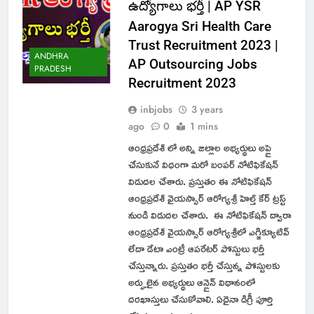
ఉద్యోగాలు భర్తీ | AP YSR
Aarogya Sri Health Care
Trust Recruitment 2023 |
ANDHRA
AP Outsourcing Jobs
PRADESH
Recruitment 2023
inbjobs
3 years
ago
0
1 mins
ఆంధ్రప్రదేశ్ లో అన్ని జిల్లాల అభ్యర్థులు అప్లై
చేసుకునే విధంగా మరో బంపర్ నోటిఫికేషన్
విడుదల చేశారు. ప్రస్తుతం ఈ నోటిఫికేషన్
ఆంధ్రప్రదేశ్ వైయస్సార్ ఆరోగ్యశ్రీ హెల్త్ కేర్ ట్రస్ట్
నుండి విడుదల చేశారు. ఈ నోటిఫికేషన్ ద్వారా
ఆంధ్రప్రదేశ్ వైయస్సార్ ఆరోగ్యశ్రీలో ఎగ్జిక్యూటివ్
లేదా డేటా ఎంట్రీ ఆపరేటర్ పోస్టులు భర్తీ
చేస్తున్నారు. ప్రస్తుతం భర్తీ చేస్తున్న పోస్టులకు
అర్హులైన అభ్యర్థులు ఆన్లైన్ విధానంలో
దరఖాస్తులు చేసుకోవాలి. ఏదైనా డిగ్రీ పూర్తి