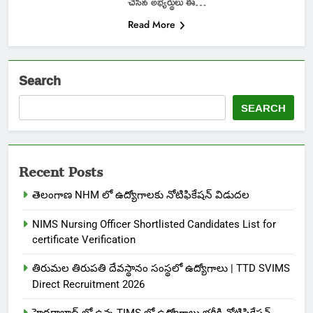
చేసిన అభ్యర్థులు ఈ…
Read More
Search
SEARCH
Recent Posts
తెలంగాణ NHM లో ఉద్యోగాలకు నోటిఫికేషన్ విడుదల
NIMS Nursing Officer Shortlisted Candidates List for
certificate Verification
తిరుమల తిరుపతి దేవస్థానం సంస్థలో ఉద్యోగాలు | TTD SVIMS
Direct Recruitment 2026
హైదరాబాద్ లో ఉన్న TIMS లో ఉద్యోగాలు భర్తీకి నోటిఫికేషన్