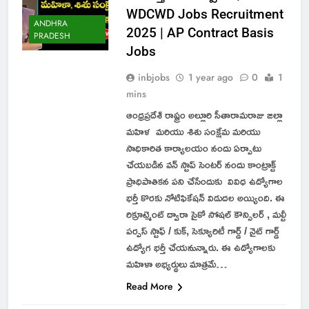
WDCWD Jobs Recruitment
ANDHRA
2025 | AP Contract Basis
PRADESH
Jobs
inbjobs
1 year ago
0
1
mins
ఆంధ్రప్రదేశ్ రాష్ట్రం అల్లూరి సీతారామరాజు జిల్లా
మహిళ మరియు శిశు సంక్షేమ మరియు
సాధికారిత కార్యాలయం నందు ఏర్పాటు
చేయబడిన వన్ స్టాప్ సెంటర్ నందు కాంట్రాక్ట్
ప్రాధిపాతికన పని చేసేందుకు వివిధ ఉద్యోగాల
భర్తీ కొరకు నోటిఫికేషన్ విడుదల అయ్యింది. ఈ
రిక్రూట్మెంట్ ద్వారా సైకో సోషల్ కౌన్సిలర్ , మల్టీ
పర్పస్ స్టాఫ్ / కుక్, సెక్యూరిటీ గార్డ్ / నైట్ గార్డ్
ఉద్యోగ భర్తీ చేయనున్నారు. ఈ ఉద్యోగాలకు
మహిళా అభ్యర్థులు మాత్రమే…
Read More