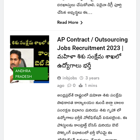
దరఖాస్తులు చేసుకోవాలి. ఏదైనా డిగ్రీ పూర్తి
చేసిన అభ్యర్థులు ఈ…
Read More
AP Contract / Outsourcing
Jobs Recruitment 2023 |
మహిళా శిశు సంక్షేమ శాఖలో
ఉద్యోగాలు భర్తీ
ANDHRA
PRADESH
inbjobs
3 years
ago
0
1 mins
ఆంధ్రప్రదేశ్ రాష్ట్రంలో మహిళా శిశు సంక్షేమ
సాధికారత కార్యాలయం నుండి జిల్లా బాలల
సంరక్షణ విభాగం మరియు శిశు గృహా లో
ఉద్యోగాలు భర్తీకి నోటిఫికేషన్ విడుదలైంది. ఈ
పోస్టులను కాంట్రాక్ట్ బేసిస్ మరియు ఔట్
సోర్సింగ్ విధానంలో భర్తీ కోసమై ఈ
నోటిఫికేషన్ విడుదల చేశారు. తాజాగా