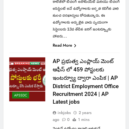
కాలేజీలో టీచింగ్ అసోసియేట్ మరియు టీచింగ్
అసిస్టెంట్ అనే ఉద్యోగాలకు అర్హత కలిగిన వారి
నుంచి దరఖాస్తులు కోరుతున్నారు. ఈ
ఉద్యోగాలకు అర్హులైన వారు స్వయంగా
సెప్టెంబరు 13వ తేదీన జరిగే ఇంటర్వ్యూకు
హాజరు…
Read More
AP ప్రభుత్వ ఎంప్లాయ్ మెంట్
ఆఫీస్ లో 459 పోస్టులకు
ఇంటర్వ్యూ ద్వారా ఎంపిక | AP
District Employment Office
Recruitment 2024 | AP
APSSDC
Latest jobs
inbjobs
2 years
ago
0
1 mins
వెంటనే ఉద్యోగం కావాలి అనుకునే