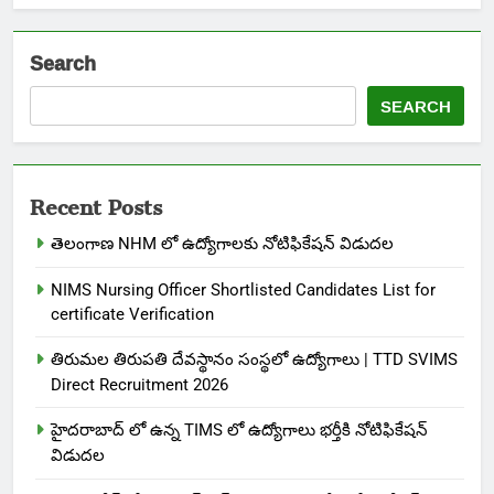
Search
SEARCH
Recent Posts
తెలంగాణ NHM లో ఉద్యోగాలకు నోటిఫికేషన్ విడుదల
NIMS Nursing Officer Shortlisted Candidates List for
certificate Verification
తిరుమల తిరుపతి దేవస్థానం సంస్థలో ఉద్యోగాలు | TTD SVIMS
Direct Recruitment 2026
హైదరాబాద్ లో ఉన్న TIMS లో ఉద్యోగాలు భర్తీకి నోటిఫికేషన్
విడుదల