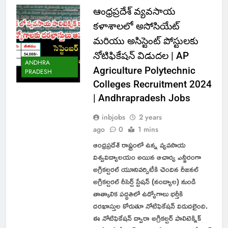
ఆంధ్రప్రదేశ్ వ్యవసాయ
కళాశాలలో అసోసియేట్
మరియు అసిస్టెంట్ పోస్టులకు
నోటిఫికేషన్ విడుదల | AP
ANDHRA
Agriculture Polytechnic
PRADESH
Colleges Recruitment 2024
| Andhrapradesh Jobs
inbjobs
2 years
ago
0
1 mins
ఆంధ్రప్రదేశ్ రాష్ట్రంలో ఉన్న వ్యవసాయ
విశ్వవిద్యాలయం అయిన ఆచార్య ఎన్జీరంగా
అగ్రికల్చరల్ యూనివర్సిటీకి చెందిన రీజనల్
అగ్రికల్చరల్ రీసెర్చ్ స్టేషన్ (నంద్యాల) నుండి
తాత్కాలిక పద్ధతిలో ఉద్యోగాలు భర్తీకి
దరఖాస్తుల కోరుతూ నోటిఫికేషన్ విడుదలైంది.
ఈ నోటిఫికేషన్ ద్వారా అగ్రికల్చర్ పాలిటెక్నిక్