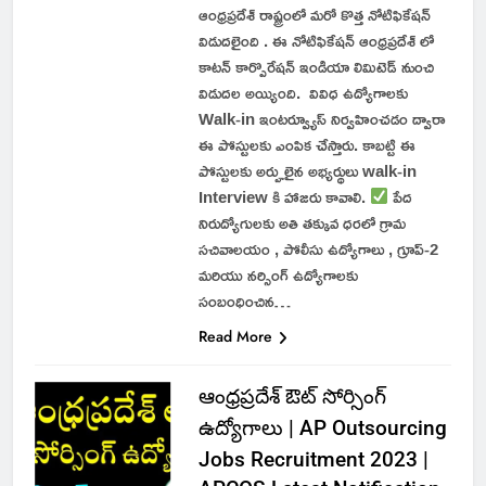
ఆంధ్రప్రదేశ్ రాష్ట్రంలో మరో కొత్త నోటిఫికేషన్
విడుదలైంది . ఈ నోటిఫికేషన్ ఆంధ్రప్రదేశ్ లో
కాటన్ కార్పొరేషన్ ఇండియా లిమిటెడ్ నుంచి
విడుదల అయ్యింది. వివిధ ఉద్యోగాలకు
Walk-in ఇంటర్వ్యూస్ నిర్వహించడం ద్వారా
ఈ పోస్టులకు ఎంపిక చేస్తారు. కాబట్టి ఈ
పోస్టులకు అర్హులైన అభ్యర్థులు walk-in
Interview కి హాజరు కావాలి.
పేద
నిరుద్యోగులకు అతి తక్కువ ధరలో గ్రామ
సచివాలయం , పోలీసు ఉద్యోగాలు , గ్రూప్-2
మరియు నర్సింగ్ ఉద్యోగాలకు
సంబంధించిన…
Read More
ఆంధ్రప్రదేశ్ ఔట్ సోర్సింగ్
ఉద్యోగాలు | AP Outsourcing
Jobs Recruitment 2023 |