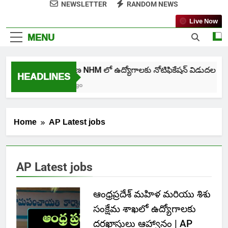
NEWSLETTER
RANDOM NEWS
Live Now
MENU
తెలంగాణ NHM లో ఉద్యోగాలకు నోటిఫికేషన్ విడుదల
HEADLINES
7 Days Ago
Home
AP Latest jobs
AP Latest jobs
ఆంధ్రప్రదేశ్ మహిళ మరియు శిశు
సంక్షేమ శాఖలో ఉద్యోగాలకు
దరఖాస్తులు ఆహ్వానం | AP