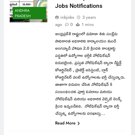
Jobs Notifications
ANDHRA
PRADESH
inbjobs
3 years
ago
0
1 mins
ఆంధ్రప్రదేశ్ రాష్ట్రంలో మహిళా శిశు సంక్షేమ
సాధికారత అధికారిని కార్యాలయం నుండి
అంగన్వాడి పోషణ 2.0 క్రిందన కాంట్రాక్టు
పద్ధతిలో ఉద్యోగాల భర్తీకి నోటిఫికేషన్
విడుదలైంది. ప్రస్తుత నోటిఫికేషన్ ద్వారా డిస్ట్రిక్ట్
కోఆర్డినేటర్ , ప్రాజెక్ట్ అసిస్టెంట్, బ్లాక్
కోఆర్డినేటర్ వంటి ఉద్యోగాలను భర్తీ చేస్తున్నారు.
తాజాగా విడుదల చేసిన నోటిఫికేషన్ కి
సంబంధించిన పూర్తి వివరాలు మరియు
నోటిఫికేషన్ మరియు అధికారిక వెబ్సైట్ లింక్స్
క్రింద ఇవ్వబడినవి. నోటిఫికేషన్ ద్వారా భర్తీ
చేస్తున్న ఉద్యోగాలకు దరఖాస్తు…
Read More