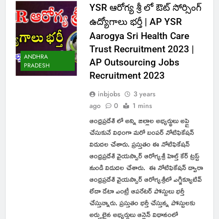
YSR ఆరోగ్య శ్రీ లో ఔట్ సోర్సింగ్
ఉద్యోగాలు భర్తీ | AP YSR
Aarogya Sri Health Care
Trust Recruitment 2023 |
ANDHRA
AP Outsourcing Jobs
PRADESH
Recruitment 2023
inbjobs
3 years
ago
0
1 mins
ఆంధ్రప్రదేశ్ లో అన్ని జిల్లాల అభ్యర్థులు అప్లై
చేసుకునే విధంగా మరో బంపర్ నోటిఫికేషన్
విడుదల చేశారు. ప్రస్తుతం ఈ నోటిఫికేషన్
ఆంధ్రప్రదేశ్ వైయస్సార్ ఆరోగ్యశ్రీ హెల్త్ కేర్ ట్రస్ట్
నుండి విడుదల చేశారు. ఈ నోటిఫికేషన్ ద్వారా
ఆంధ్రప్రదేశ్ వైయస్సార్ ఆరోగ్యశ్రీలో ఎగ్జిక్యూటివ్
లేదా డేటా ఎంట్రీ ఆపరేటర్ పోస్టులు భర్తీ
చేస్తున్నారు. ప్రస్తుతం భర్తీ చేస్తున్న పోస్టులకు
అర్హులైన అభ్యర్థులు ఆన్లైన్ విధానంలో