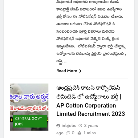
సాధికారత అధికారిని కార్యాలయం నుండి
కాంట్రాక్ట్ బేసిస్ విధానంలో వివిధ ఉద్యోగాల
భర్తీ కోసం ఈ నోటిఫికేషన్ విడుదల చేశారు.
తాజాగా విడుదల చేసిన నోటిఫికేషన్ కి
సంబంధించిన పూర్తి వివరాలు మరియు
నోటిఫికేషన్ అధికారిక వెబ్సైట్ లింక్స్ క్రింద
ఇవ్వబడినవి. నోటిఫికేషన్ ద్వారా భర్తీ చేస్తున్న
ఉద్యోగాలకు దరఖాస్తు ప్రక్రియ ప్రారంభమైంది ,
అప్లై…
Read More
ఆంధ్రప్రదేశ్ కాటన్ కార్పొరేషన్
లిమిటెడ్ లో ఉద్యోగాలు భర్తీ |
AP Cotton Corporation
Limited Recruitment 2023
CENTRAL GOVT
JOBS
inbjobs
3 years
ago
0
1 mins