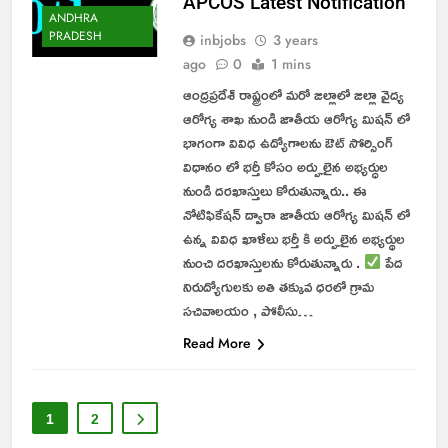
APCOS Latest Notification
ANDHRA
PRADESH
inbjobs
3 years
ago
0
1 mins
ఆంద్రప్రదేశ్ రాష్ట్రంలో మరో జిల్లాలో జిల్లా వైద్య
ఆరోగ్య శాఖ నుండి జాతీయ ఆరోగ్య మిషన్ లో
భాగంగా వివిధ ఉద్యోగాలను ఔట్ సోర్సింగ్
విధానం లో భర్తీ కోసం అర్హులైన అభ్యర్ధుల
నుండి దరఖాస్తులు కోరుతున్నారు.. ఈ
నోటిఫికేషన్ ద్వారా జాతీయ ఆరోగ్య మిషన్ లో
ఉన్న వివిధ ఖాళీలు భర్తీ కి అర్హులైన అభ్యర్థుల
నుంచి దరఖాస్తులను కోరుతున్నారు .
పేద
నిరుద్యోగులకు అతి తక్కువ ధరలో గ్రామ
సచివాలయం , పోలీసు…
Read More
1
2