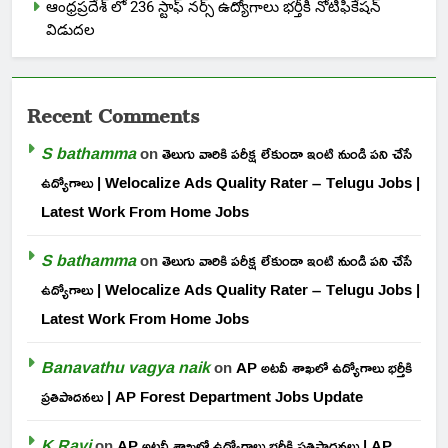
ఆంధ్రప్రదేశ్ లో 236 స్టాఫ్ నర్స్ ఉద్యోగాలు భర్తీకి నోటిఫికేషన్
విడుదల
Recent Comments
S bathamma
on
తెలుగు వారికి పరీక్ష లేకుండా ఇంటి నుండి పని చేసే
ఉద్యోగాలు | Welocalize Ads Quality Rater – Telugu Jobs |
Latest Work From Home Jobs
S bathamma
on
తెలుగు వారికి పరీక్ష లేకుండా ఇంటి నుండి పని చేసే
ఉద్యోగాలు | Welocalize Ads Quality Rater – Telugu Jobs |
Latest Work From Home Jobs
Banavathu vagya naik
on
AP అటవీ శాఖలో ఉద్యోగాలు భర్తీకి
ప్రతిపాదనలు | AP Forest Department Jobs Update
K Ravi
on
AP అటవీ శాఖలో ఉద్యోగాలు భర్తీకి ప్రతిపాదనలు | AP