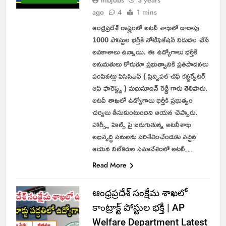
ago
4
1 mins
ఆంధ్రప్రదేశ్ రాష్ట్రంలో అటవీ శాఖలో దాదాపు
1000 పోస్టుల భర్తీకి నోటిఫికేషన్ విడుదల చేసే
అవకాశాలు ఉన్నాయి. ఈ ఉద్యోగాలు భర్తీకి
అనుమతులు కోరుతూ ప్రభుత్వానికి ప్రతిపాదనలు
పంపినట్లు పిసిసిఎఫ్ ( ప్రిన్సిపల్ చీఫ్ కన్జర్వేటర్
ఆఫ్ ఫారెస్ట్స్ ) మధుసూదన్ రెడ్డి గారు తెలిపారు.
అటవీ శాఖలో ఉద్యోగాలు భర్తీకి ప్రభుత్వం
చర్యలు తీసుకుంటుందని ఆయన చెప్పారు.
హార్స్లీ హిల్స్ పై జరుగుతున్న అటవీశాఖ
అభివృద్ధి పనులను పరిశీలించేందుకు వచ్చిన
ఆయన విలేకరుల సమావేశంలో అటవీ…
Read More
ఆంధ్రప్రదేశ్ సంక్షేమ శాఖలో
కాంట్రాక్ట్ పోస్టుల భక్తీ | AP
Welfare Department Latest