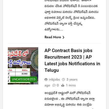
విడుదల చేసిన నోటిఫికేషన్ కి సంబంధించిన
పూర్తి వివరాలు మరియు నోటిఫికేషన్ మరియు
అధికారిక వెబ్సైట్ లింక్స్ క్రింద ఇవ్వబడినవి.
నోటిఫికేషన్ ద్వారా భర్తీ చేస్తున్న
ఉద్యోగాలకు…
Read More
AP Contract Basis jobs
Recruitment 2023 | AP
Latest jobs Notifications in
Telugu
inbjobs
3 years
UNCATEGORIZED
ago
0
1 mins
ఆంధ్రప్రదేశ్ రాష్ట్రంలో మరో నోటిఫికేషన్
విడుదలైంది . ఈ నోటిఫికేషన్ ద్వారా జిల్లా
మహిళా అభివృద్ధి మరియు శిశు సంక్షేమ