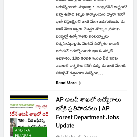
నిరుద్యోగులకు శుభవార్త : ఆంధ్రప్రదేశ్ రాష్ట్రంలో
జిల్లా ఉపాధి కల్పన కార్యాలయం ద్వారా మరో
భారీ రిక్రూట్మెంట్ జాబ్ మేళా జరుగుతుంది. ఈ
జాబ్ మేళా ద్వారా మొత్తం తొమ్మిది ప్రముఖ
సంస్థల్లో ఉద్యోగాలకు ఇంటర్వ్యూలు
నిర్వహిస్తున్నారు. వెంటనే ఉద్యోగం కావాలి
అనుకునే నిరుద్యోగులకు ఇది ఓ చక్కటి
అవకాశం. 10వ తరగతి నుంచి పీజీ వరకు
ఎలాంటి అర్హతలు కలిగి ఉన్న ఈ జాబ్ మేళాకు
హాజరైతే కచ్చితంగా ఉద్యోగం…
Read More
AP అటవీ శాఖలో ఉద్యోగాలు
భర్తీకి ప్రతిపాదనలు | AP
Forest Department Jobs
Update
ANDHRA
PRADESH
inbjobs
3 years