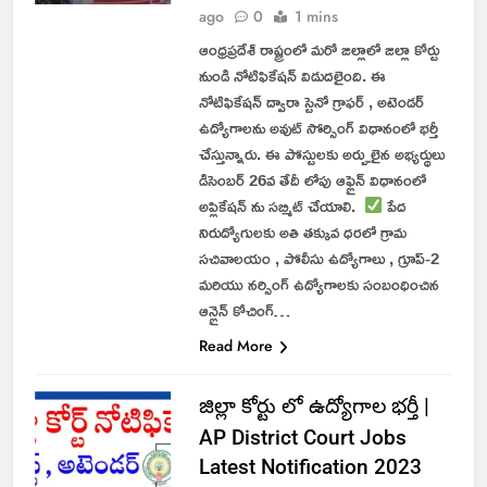
ago
0
1 mins
ఆంధ్రప్రదేశ్ రాష్ట్రంలో మరో జిల్లాలో జిల్లా కోర్టు
నుండి నోటిఫికేషన్ విడుదలైంది. ఈ
నోటిఫికేషన్ ద్వారా స్టెనో గ్రాఫర్ , అటెండర్
ఉద్యోగాలను అవుట్ సోర్సింగ్ విధానంలో భర్తీ
చేస్తున్నారు. ఈ పోస్టులకు అర్హులైన అభ్యర్థులు
డిసెంబర్ 26వ తేదీ లోపు ఆఫ్లైన్ విధానంలో
అప్లికేషన్ ను సబ్మిట్ చేయాలి.
పేద
నిరుద్యోగులకు అతి తక్కువ ధరలో గ్రామ
సచివాలయం , పోలీసు ఉద్యోగాలు , గ్రూప్-2
మరియు నర్సింగ్ ఉద్యోగాలకు సంబంధించిన
ఆన్లైన్ కోచింగ్…
Read More
జిల్లా కోర్టు లో ఉద్యోగాల భర్తీ |
AP District Court Jobs
Latest Notification 2023