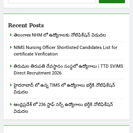
Recent Posts
తెలంగాణ NHM లో ఉద్యోగాలకు నోటిఫికేషన్ విడుదల
NIMS Nursing Officer Shortlisted Candidates List for
certificate Verification
తిరుమల తిరుపతి దేవస్థానం సంస్థలో ఉద్యోగాలు | TTD SVIMS
Direct Recruitment 2026
హైదరాబాద్ లో ఉన్న TIMS లో ఉద్యోగాలు భర్తీకి నోటిఫికేషన్
విడుదల
ఆంధ్రప్రదేశ్ లో 236 స్టాఫ్ నర్స్ ఉద్యోగాలు భర్తీకి నోటిఫికేషన్
విడుదల