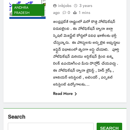
inbjobs
3 years
ANDHRA
ago
0
1 mins
PRADESH
ఆంధ్రప్రదేశ్ రాష్ట్రంలో మరో కొత్త నోటిఫికేషన్
విడుదలైంది . ఈ నోటిఫికేషన్ ద్వారా జిల్లా
స్పెషల్ మెజిస్ట్రేట్ కోర్టులో వివిధ ఖాళీలను భర్తీ
చేస్తున్నారు. ఈ పోస్టులకు అర్హులైన అభ్యర్థులు
ఆఫ్లైన్ విధానంలో త్వరగా అప్లై చేయాలి. పూర్తి
నోటిఫికేషన్ మరియు అప్లికేషన్ క్రింద ఉన్న
లింక్ ఉపయోగించి మీరు డౌన్లోడ్ చేయవచ్చు .
ఈ నోటిఫికేషన్ ద్వారా టైపిస్ట్ , హెడ్ క్లర్క్ ,
జూనియర్ అసిస్టెంట్ , అటెండర్ , పర్సనల్
అసిస్టెంట్ ఉద్యోగాలను…
Read More
Search
SEARCH