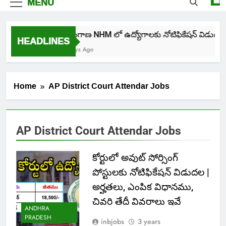
MENU
తెలంగాణ NHM లో ఉద్యోగాలకు నోటిఫికేషన్ విడుదల
HEADLINES
4 Days Ago
Home
AP District Court Attendar Jobs
AP District Court Attendar Jobs
కోర్టులో అవుట్ సోర్సింగ్
పోస్టులకు నోటిఫికేషన్ విడుదల |
అర్హతలు, ఎంపిక విధానము,
చివరి తేదీ వివరాలు ఇవే
ANDHRA
PRADESH
inbjobs
3 years