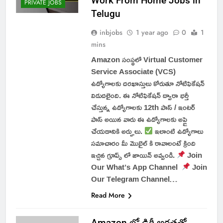
Work From Home Jobs in
PRIVATE JOBS
Telugu
inbjobs
1 year ago
0
1
mins
Amazon సంస్థలో Virtual Customer
Service Associate (VCS)
ఉద్యోగాలకు దరఖాస్తులు కోరుతూ నోటిఫికేషన్
విడుదలైంది. ఈ నోటిఫికేషన్ ద్వారా భర్తీ
చేస్తున్న ఉద్యోగాలకు 12th పాస్ / ఇంటర్
పాస్ అయిన వారు ఈ ఉద్యోగాలకు అప్లై
చేయడానికి అర్హులు.
ఇలాంటి ఉద్యోగాలు
సమాచారం మీ మొబైల్ కి రావాలంటే క్రింది
ఇచ్చిన గ్రూప్స్ లో జాయిన్ అవ్వండి.
Join
Our What’s App Channel
Join
Our Telegram Channel…
Read More
Amazon లో డిగ్రీ అర్హతతో