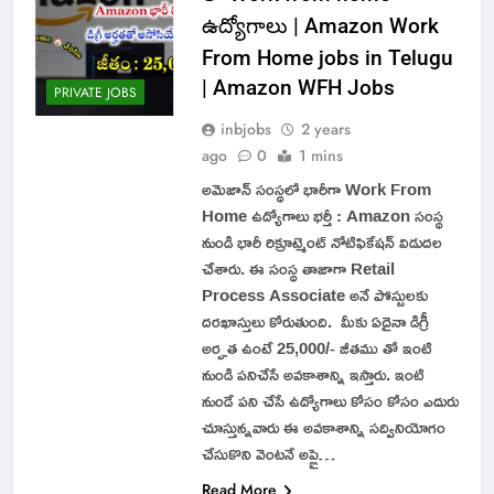
ఉద్యోగాలు | Amazon Work
From Home jobs in Telugu
| Amazon WFH Jobs
PRIVATE JOBS
inbjobs
2 years
ago
0
1 mins
అమెజాన్ సంస్థలో భారీగా Work From
Home ఉద్యోగాలు భర్తీ : Amazon సంస్థ
నుండి భారీ రిక్రూట్మెంట్ నోటిఫికేషన్ విడుదల
చేశారు. ఈ సంస్థ తాజాగా Retail
Process Associate అనే పోస్టులకు
దరఖాస్తులు కోరుతుంది. మీకు ఏదైనా డిగ్రీ
అర్హత ఉంటే 25,000/- జీతము తో ఇంటి
నుండి పనిచేసే అవకాశాన్ని ఇస్తారు. ఇంటి
నుండే పని చేసే ఉద్యోగాలు కోసం కోసం ఎదురు
చూస్తున్నవారు ఈ అవకాశాన్ని సద్వినియోగం
చేసుకొని వెంటనే అప్లై…
Read More