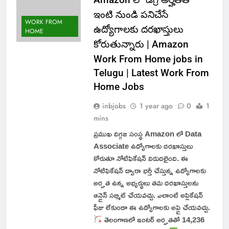
ఇంటి నుండి పనిచేసే
WORK FROM
ఉద్యోగాలకు దరఖాస్తులు
HOME
కోరుతున్నారు | Amazon
Work From Home jobs in
Telugu | Latest Work From
Home Jobs
inbjobs
1 year ago
0
1
mins
ప్రముఖ దిగ్గజ సంస్థ Amazon లో Data
Associate ఉద్యోగాలకు దరఖాస్తులు
కోరుతూ నోటిఫికేషన్ విడుదలైంది. ఈ
నోటిఫికేషన్ ద్వారా భర్తీ చేస్తున్న ఉద్యోగాలకు
అర్హత ఉన్న అభ్యర్థులు తమ దరఖాస్తులను
ఆన్లైన్ సబ్మిట్ చేయవచ్చు. ఎలాంటి అప్లికేషన్
ఫీజు లేకుండా ఈ ఉద్యోగాలకు అప్లై చేయవచ్చు.
తెలంగాణలో ఇంటర్ అర్హతతో 14,236