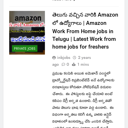
తెలుగు వచ్చిన వారికి Amazon
లో ఉద్యోగాలు | Amazon
Work From Home jobs in
Telugu | Latest Work from
home jobs for freshers
PRIVATE JOBS
inbjobs
2 years
ago
0
1 mins
ప్రముఖ కంపెనీ అయిన అమెజాన్ సంస్థలో
ట్రాన్స్పోర్టేషన్ రిప్రజెంటేటివ్ అనే ఉద్యోగాలకు
దరఖాస్తులు కోరుతూ నోటిఫికేషన్ విడుదల
చేశారు. ఈ పోస్టులకు అప్లై చేయాలి అంటే
కనీసం డిగ్రీ అర్హత ఉండాలి. డిగ్రీ అర్హతతో
పాటు తెలుగు భాష కూడా వచ్చి ఉండాలి. ఈ
విధంగా అర్హతలు కలిగి ఉన్న వారిని ఆన్లైన్
విధానంలో ఇంటర్వ్యూ చేసి ఎంపిక చేస్తారు.
ఎంపికైన అభ్యర్థులు పూర్తిగా ఇంటి నుండి