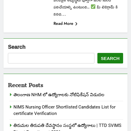
పనిచేయాల్సి ఉంటుంది..
మీ టెలిగ్రామ్ కి
వివిధ…
Read More
Search
SEARCH
Recent Posts
తెలంగాణ NHM లో ఉద్యోగాలకు నోటిఫికేషన్ విడుదల
NIMS Nursing Officer Shortlisted Candidates List for
certificate Verification
తిరుమల తిరుపతి దేవస్థానం సంస్థలో ఉద్యోగాలు | TTD SVIMS