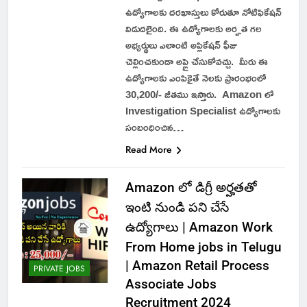
ఉద్యోగాలకు దరఖాస్తులు కోరుతూ నోటిఫికేషన్
విడుదలైంది. ఈ ఉద్యోగాలకు అర్హత గల
అభ్యర్థులు ఎలాంటి అప్లికేషన్ ఫీజు
చెల్లించకుండా అప్లై చేసుకోవచ్చు. మీరు ఈ
ఉద్యోగాలకు ఎంపికైతే నెలకు ప్రారంభంలో
30,200/- జీతము ఇస్తారు. Amazon లో
Investigation Specialist ఉద్యోగాలకు
సంబంధించిన…
Read More
Amazon లో డిగ్రీ అర్హతతో
ఇంటి నుండి పని చేసే
ఉద్యోగాలు | Amazon Work
From Home jobs in Telugu
| Amazon Retail Process
PRIVATE JOBS
Associate Jobs
Recruitment 2024