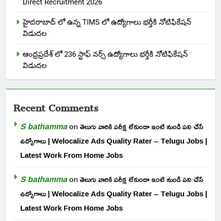
Direct Recruitment 2026
హైదరాబాద్ లో ఉన్న TIMS లో ఉద్యోగాలు భర్తీకి నోటిఫికేషన్
విడుదల
ఆంధ్రప్రదేశ్ లో 236 స్టాఫ్ నర్స్ ఉద్యోగాలు భర్తీకి నోటిఫికేషన్
విడుదల
Recent Comments
S bathamma
on
తెలుగు వారికి పరీక్ష లేకుండా ఇంటి నుండి పని చేసే
ఉద్యోగాలు | Welocalize Ads Quality Rater – Telugu Jobs |
Latest Work From Home Jobs
S bathamma
on
తెలుగు వారికి పరీక్ష లేకుండా ఇంటి నుండి పని చేసే
ఉద్యోగాలు | Welocalize Ads Quality Rater – Telugu Jobs |
Latest Work From Home Jobs