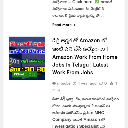
ఉద్యోగాలు – Click here
ఇలాంటి
ఉద్యోగాలు సమాచారం మీ మొబైల్ కి
రావాలంటే క్రింది ఇచ్చిన గ్రూప్స్ లో…
Read More
డిగ్రీ అర్హతతో Amazon లో
ఇంటి పని చేసే ఉద్యోగాలు |
Amazon Work From Home
Jobs In Telugu | Latest
Work From Jobs
PRIVATE JOBS
inbjobs
1 year ago
0
1
mins
మీరు డిగ్రీ పూర్తి చేసి, మంచి కంపెనీలో ఉద్యోగం
కోసం ఎదురు చూస్తున్నారా ? అయితే ఈ
అవకాశం మీకోసమే.. ప్రముఖ MNC
Company అయిన Amazon లో
Investigation Specialist అనే