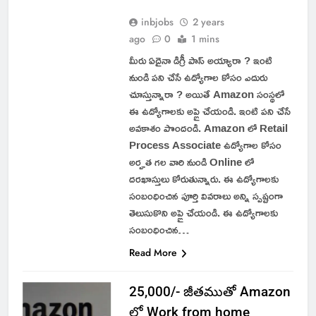
inbjobs
2 years
ago
0
1 mins
మీరు ఏదైనా డిగ్రీ పాస్ అయ్యారా ? ఇంటి
నుండి పని చేసే ఉద్యోగాల కోసం ఎదురు
చూస్తున్నారా ? అయితే Amazon సంస్థలో
ఈ ఉద్యోగాలకు అప్లై చేయండి. ఇంటి పని చేసే
అవకాశం పొందండి. Amazon లో Retail
Process Associate ఉద్యోగాల కోసం
అర్హత గల వారి నుండి Online లో
దరఖాస్తులు కోరుతున్నారు. ఈ ఉద్యోగాలకు
సంబంధించిన పూర్తి వివరాలు అన్ని స్పష్టంగా
తెలుసుకొని అప్లై చేయండి. ఈ ఉద్యోగాలకు
సంబంధించిన…
Read More
25,000/- జీతముతో Amazon
లో Work from home