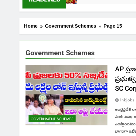
Home
Government Schemes
Page 15
Government Schemes
AP ప్రజ
ప్రభుత్
SC Cor
Inbjobs
ఆంధ్రప్రదేశ్ 
వరకు వివిధ కా
GOVERNMENT SCHEMES
ఎంప్లాయిమెం
భాగంగా ఇటీవల