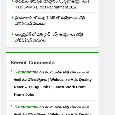
తిరుమల తిరుపతి దేవస్థానం సంస్థలో ఉద్యోగాలు |
TTD SVIMS Direct Recruitment 2026
హైదరాబాద్ లో ఉన్న TIMS లో ఉద్యోగాలు భర్తీకి
నోటిఫికేషన్ విడుదల
ఆంధ్రప్రదేశ్ లో 236 స్టాఫ్ నర్స్ ఉద్యోగాలు భర్తీకి
నోటిఫికేషన్ విడుదల
Recent Comments
S bathamma
on
తెలుగు వారికి పరీక్ష లేకుండా ఇంటి
నుండి పని చేసే ఉద్యోగాలు | Welocalize Ads Quality
Rater – Telugu Jobs | Latest Work From
Home Jobs
S bathamma
on
తెలుగు వారికి పరీక్ష లేకుండా ఇంటి
నుండి పని చేసే ఉద్యోగాలు | Welocalize Ads Quality