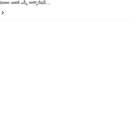
ులాల వారికి ఎస్సీ కార్పొరేషన్…