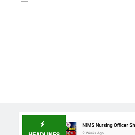
ేషన్ విడుదల
NIMS Nursing Officer Shortlisted Ca
HEADLINES
2 Weeks Ago