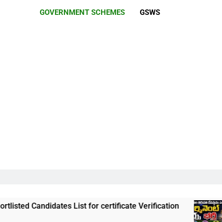
GOVERNMENT SCHEMES
GSWS
ndidates List for certificate Verification
తిరు
3 Wee