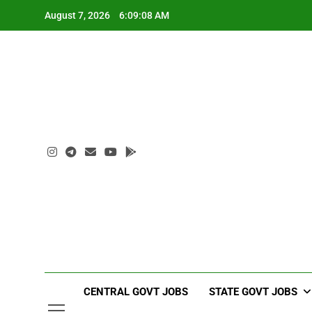
Skip
August 7, 2026
6:09:08 AM
to
content
CENTRAL GOVT JOBS
STATE GOVT JOBS