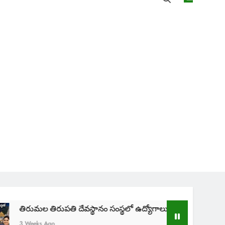
మల తిరుపతి దేవస్థానం సంస్థలో ఉద్యోగాలు | TTD SVIMS Direct Rec
ks Ago