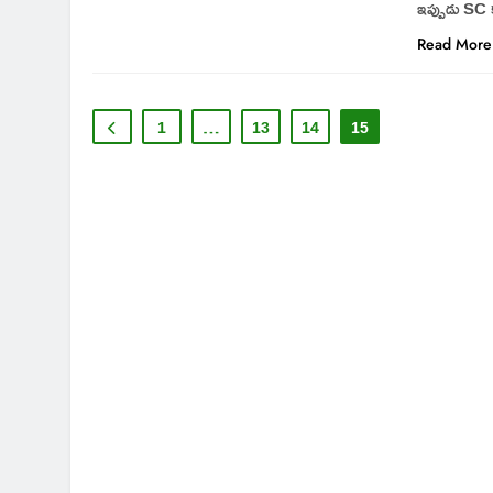
ఇప్పుడు SC క
Read More
1
…
13
14
15