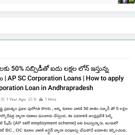
లకు 50% సబ్సిడీతో ఐదు లక్షల లోన్ ఇస్తున్న
వం | AP SC Corporation Loans | How to apply
poration Loan in Andhrapradesh
1 Year Ago
0
1 Mins
రాష్ట్ర ప్రభుత్వం ప్రజల పురోగతి కొరకు , అన్ని కులాల వారికి 50 శాతం సబ్సిడీ తో 5 లక్షల
ర్పొరేషన్ల ద్వారా రుణాలు మంజూరు చేస్తుంది. ఈ పథకానికి ఆంధ్రప్రదేశ్ సెల్ఫ్
ట్ స్కీమ్ (AP self employment scheme) అని పిలుస్తున్నారు. ఇందులో
ే BC , OC కులాల వారికి ఆన్లైన్ ద్వారా దరఖాస్తు చేసుకొనే అవకాశం కల్పించింది.