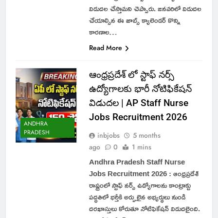
విడుదల చేస్తామని చెప్పారు. జనవరిలో విడుదల
చేయాల్సిన ఈ జాబ్స్ క్యాలెండర్ కొన్ని
కారణాల…
Read More
ఆంధ్రప్రదేశ్ లో స్టాఫ్ నర్స్
ఉద్యోగాలకు భారీ నోటిఫికేషన్
విడుదల | AP Staff Nurse
Jobs Recruitment 2026
ANDHRA
PRADESH
inbjobs
5 months
ago
0
1 mins
Andhra Pradesh Staff Nurse
Jobs Recruitment 2026 : ఆంధ్రప్రదేశ్
రాష్ట్రంలో స్టాఫ్ నర్స్ ఉద్యోగాలను కాంట్రాక్టు
పద్ధతిలో భర్తీకి అర్హులైన అభ్యర్థులు నుండి
దరఖాస్తులు కోరుతూ నోటిఫికేషన్ విడుదలైంది.