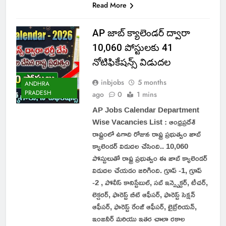
Read More
AP జాబ్ క్యాలెండర్ ద్వారా
10,060 పోస్టులకు 41
నోటిఫికేషన్స్ విడుదల
inbjobs
5 months
ANDHRA
PRADESH
ago
0
1 mins
AP Jobs Calendar Department
Wise Vacancies List : ఆంధ్రప్రదేశ్
రాష్ట్రంలో ఉగాది రోజున రాష్ట్ర ప్రభుత్వం జాబ్
క్యాలెండర్ విడుదల చేసింది.. 10,060
పోస్టులుతో రాష్ట్ర ప్రభుత్వం ఈ జాబ్ క్యాలెండర్
విడుదల చేయడం జరిగింది. గ్రూప్ -1, గ్రూప్
-2 , పోలీస్ కానిస్టేబుల్, సబ్ ఇన్స్పెక్టర్, టీచర్,
లెక్చరర్, ఫారెస్ట్ బీట్ ఆఫీసర్, ఫారెస్ట్ సెక్షన్
ఆఫీసర్, ఫారెస్ట్ రేంజ్ ఆఫీసర్, లైబ్రేరియన్,
ఇంజనీర్ మరియు ఇతర చాలా రకాల