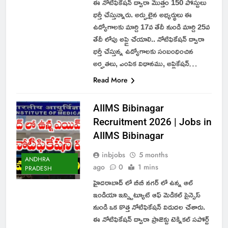
ఈ నోటిఫికేషన్ ద్వారా మొత్తం 150 పోస్టులు
భర్తీ చేస్తున్నారు. అర్హులైన అభ్యర్థులు ఈ
ఉద్యోగాలకు మార్చి 17వ తేదీ నుండి మార్చి 25వ
తేదీ లోపు అప్లై చేయాలి.. నోటిఫికేషన్ ద్వారా
భర్తీ చేస్తున్న ఉద్యోగాలకు సంబంధించిన
అర్హతలు, ఎంపిక విధానము, అప్లికేషన్…
Read More
AIIMS Bibinagar
Recruitment 2026 | Jobs in
AIIMS Bibinagar
inbjobs
5 months
ANDHRA
ago
0
1 mins
PRADESH
హైదరాబాద్ లో బీబీ నగర్ లో ఉన్న ఆల్
ఇండియా ఇన్స్టిట్యూట్ ఆఫ్ మెడికల్ సైన్సెస్
నుండి ఒక కొత్త నోటిఫికేషన్ విడుదల చేశారు.
ఈ నోటిఫికేషన్ ద్వారా ప్రాజెక్టు టెక్నికల్ సపోర్ట్