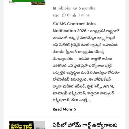
inbjobs
5 months
ago
0
1 mins
SVIMS Contract Jobs
Notification 2026 : ఆంధ్రప్రదేశ్ రాష్ట్రంలో
తిరుపతిలో ఉన్న శ్రీ వెంకటేశ్వర ఇన్స్టిట్యూట్
ఆఫ్ మెడికల్ సైన్సెస్ నుండి క్యాన్సర్ అవగాహన
మరియు స్క్రీనింగ్ కార్యక్రమం యొక్క
మూల్యాంకనం – తిరుపతి జిల్లాలో అమలు
పరిశోధన అనే ప్రాజెక్టులో ఉద్యోగాలు భర్తీకి
అర్హులైన అభ్యర్థులు నుండి దరఖాస్తులు కోరుతూ
నోటిఫికేషన్ విడుదలైంది. ఈ నోటిఫికేషన్
ద్వారా మెడికల్ ఆఫీసర్, స్టాఫ్ నర్స్, ANM,
మామోగ్రఫీ టెక్నీషియన్, కార్డియో వాస్కులర్
టెక్నీషియన్, డేటా ఎంట్రీ…
Read More
ఏపీలో హోమ్ గార్డ్ ఉద్యోగాలకు