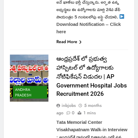
అనే ఖాళీలు భర్తీ చేస్తున్నారు. అర్హత ఉన్న
అభ్యర్థులు ఈ ఉద్యోగాలకు మార్చి 24వ తేదీ
సాయంత్రం 5 గంటలలోపు అప్లై చేయాలి.
Download Notification – Click
here
Read More
ఆంధ్రప్రదేశ్ లో ప్రభుత్వ
హాస్పిటల్ లో ఉద్యోగాలకు
నోటిఫికేషన్ విడుదల | AP
Government Hospital Jobs
ANDHRA
Recruitment 2026
PRADESH
inbjobs
5 months
ago
0
1 mins
Tata Memorial Center
Visakhapatnam Walk-in Interview
: ఆంధ్రప్రదేశ్ రాష్ట్రంలో విశాఖపట్నంలో ఉన్న