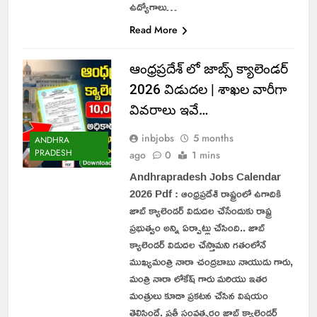
ఉద్యోగాలు…
Read More
ఆంధ్రప్రదేశ్ లో జాబ్స్ క్యాలెండర్
2026 విడుదల | శాఖల వారీగా
వివరాలు ఇవే…
inbjobs
5 months
ANDHRA
PRADESH
ago
0
1 mins
Andhrapradesh Jobs Calendar
2026 Pdf : ఆంధ్రప్రదేశ్ రాష్ట్రంలో ఉగాదికి
జాబ్ క్యాలెండర్ విడుదల చేసేందుకు రాష్ట్ర
ప్రభుత్వం అన్ని ఏర్పాట్లు చేసింది.. జాబ్
క్యాలెండర్ విడుదల చేస్తామని గతంలోనే
ముఖ్యమంత్రి నారా చంద్రబాబు నాయుడు గారు,
మంత్రి నారా లోకేష్ గారు మరియు ఇతర
మంత్రులు కూడా ప్రకటన చేసిన విషయం
తెలిసిందే. ప్రతీ సంవత్సరం జాబ్ క్యాలెండర్