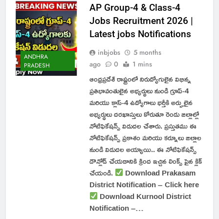
AP Group-4 & Class-4
Jobs Recruitment 2026 |
Latest jobs Notifications
inbjobs
5 months
ANDHRA
ago
0
1 mins
PRADESH
ఆంధ్రప్రదేశ్ రాష్ట్రంలో నిరుద్యోగులైన విభిన్న
ప్రతిభావంతులైన అభ్యర్థులు నుండి గ్రూప్-4
మరియు క్లాస్-4 ఉద్యోగాలు భర్తీకి అర్హులైన
అభ్యర్థులు దరఖాస్తులు కోరుతూ రెండు జిల్లాల్లో
నోటిఫికేషన్స్ విడుదల చేశారు. ప్రస్తుతము ఈ
నోటిఫికేషన్స్ ప్రకాశం మరియు కర్నూలు జిల్లాల
నుండి విడుదల అయ్యాయి.. ఈ నోటిఫికేషన్స్
డౌన్లోడ్ చేయడానికి క్రింద ఇచ్చిన లింక్స్ పైన క్లిక్
చేయండి.
Download Prakasam
District Notification – Click here
Download Kurnool District
Notification –…