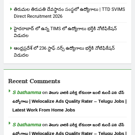
తిరుమల తిరుపతి దేవస్థానం సంస్థలో ఉద్యోగాలు | TTD SVIMS
Direct Recruitment 2026
హైదరాబాద్ లో ఉన్న TIMS లో ఉద్యోగాలు భర్తీకి నోటిఫికేషన్
విడుదల
ఆంధ్రప్రదేశ్ లో 236 స్టాఫ్ నర్స్ ఉద్యోగాలు భర్తీకి నోటిఫికేషన్
విడుదల
Recent Comments
S bathamma
on
తెలుగు వారికి పరీక్ష లేకుండా ఇంటి నుండి పని చేసే
ఉద్యోగాలు | Welocalize Ads Quality Rater – Telugu Jobs |
Latest Work From Home Jobs
S bathamma
on
తెలుగు వారికి పరీక్ష లేకుండా ఇంటి నుండి పని చేసే
ఉద్యోగాలు | Welocalize Ads Quality Rater – Telugu Jobs |