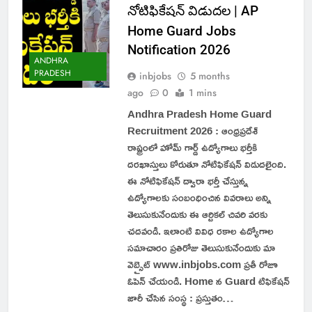
నోటిఫికేషన్ విడుదల | AP
Home Guard Jobs
Notification 2026
ANDHRA
PRADESH
inbjobs
5 months
ago
0
1 mins
Andhra Pradesh Home Guard
Recruitment 2026 : ఆంధ్రప్రదేశ్
రాష్ట్రంలో హోమ్ గార్డ్ ఉద్యోగాలు భర్తీకి
దరఖాస్తులు కోరుతూ నోటిఫికేషన్ విడుదలైంది.
ఈ నోటిఫికేషన్ ద్వారా భర్తీ చేస్తున్న
ఉద్యోగాలకు సంబంధించిన వివరాలు అన్ని
తెలుసుకునేందుకు ఈ ఆర్టికల్ చివరి వరకు
చదవండి. ఇలాంటి వివిధ రకాల ఉద్యోగాల
సమాచారం ప్రతిరోజు తెలుసుకునేందుకు మా
వెబ్సైట్ www.inbjobs.com ప్రతీ రోజూ
ఓపెన్ చేయండి. Home న Guard టిఫికేషన్
జారీ చేసిన సంస్థ : ప్రస్తుతం…