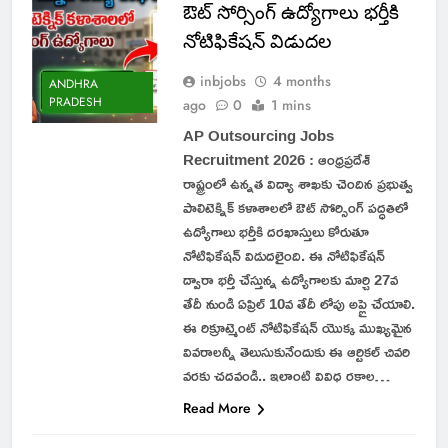
ఔట్ సోర్సింగ్ ఉద్యోగాలు భర్తీకి
నోటిఫికేషన్ విడుదల
inbjobs
4 months
ANDHRA
PRADESH
ago
0
1 mins
AP Outsourcing Jobs
Recruitment 2026 : ఆంధ్రప్రదేశ్
రాష్ట్రంలో ఉన్నత విద్యా శాఖకు చెందిన ప్రభుత్వ
పాలిటెక్నిక్ కళాశాలలో ఔట్ సోర్సింగ్ పద్ధతిలో
ఉద్యోగాలు భర్తీకి దరఖాస్తులు కోరుతూ
నోటిఫికేషన్ విడుదలైంది. ఈ నోటిఫికేషన్
ద్వారా భర్తీ చేస్తున్న ఉద్యోగాలకు మార్చి 27వ
తేదీ నుండి ఏప్రిల్ 10వ తేదీ లోపు అప్లై చేయాలి.
ఈ రిక్రూట్మెంట్ నోటిఫికేషన్ యొక్క ముఖ్యమైన
వివరాలన్నీ తెలుసుకునేందుకు ఈ ఆర్టికల్ చివరి
వరకు చదవండి.. ఇలాంటి వివిధ రకాల…
Read More