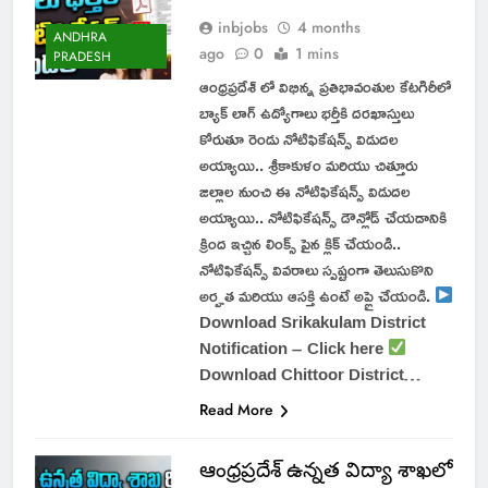
inbjobs
4 months
ANDHRA
ago
0
1 mins
PRADESH
ఆంధ్రప్రదేశ్ లో విభిన్న ప్రతిభావంతుల కేటగిరీలో
బ్యాక్ లాగ్ ఉద్యోగాలు భర్తీకి దరఖాస్తులు
కోరుతూ రెండు నోటిఫికేషన్స్ విడుదల
అయ్యాయి.. శ్రీకాకుళం మరియు చిత్తూరు
జిల్లాల నుంచి ఈ నోటిఫికేషన్స్ విడుదల
అయ్యాయి.. నోటిఫికేషన్స్ డౌన్లోడ్ చేయడానికి
క్రింద ఇచ్చిన లింక్స్ పైన క్లిక్ చేయండి..
నోటిఫికేషన్స్ వివరాలు స్పష్టంగా తెలుసుకొని
అర్హత మరియు ఆసక్తి ఉంటే అప్లై చేయండి.
Download Srikakulam District
Notification – Click here
Download Chittoor District…
Read More
ఆంధ్రప్రదేశ్ ఉన్నత విద్యా శాఖలో