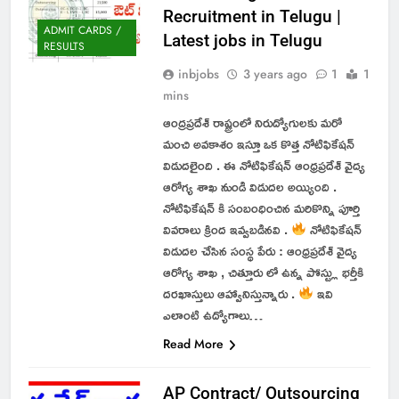
Recruitment in Telugu |
ADMIT CARDS /
Latest jobs in Telugu
RESULTS
inbjobs
3 years ago
1
1
mins
ఆంద్రప్రదేశ్ రాష్ట్రంలో నిరుద్యోగులకు మరో
మంచి అవకాశం ఇస్తూ ఒక కొత్త నోటిఫికేషన్
విడుదలైంది . ఈ నోటిఫికేషన్ ఆంధ్రప్రదేశ్ వైద్య
ఆరోగ్య శాఖ నుండి విడుదల అయ్యింది .
నోటిఫికేషన్ కి సంబంధించిన మరికొన్ని పూర్తి
వివరాలు క్రింద ఇవ్వబడినవి .
నోటిఫికేషన్
విడుదల చేసిన సంస్థ పేరు : ఆంధ్రప్రదేశ్ వైద్య
ఆరోగ్య శాఖ , చిత్తూరు లో ఉన్న పోస్ట్లు భర్తీకి
దరఖాస్తులు ఆహ్వానిస్తున్నారు .
ఇవి
ఎలాంటి ఉద్యోగాలు…
Read More
AP Contract/ Outsourcing