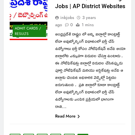
Jobs | AP District Websites
inbjobs
3 years
ago
0
1 mins
ADMIT CARDS /
ఆంధ్రప్రదేశ్ రాష్ట్రం లో అన్ని జిల్లాల్లో కాంట్రాక్ట్
RESULTS
లేదా అవుట్సోర్సింగ్ విధానంలో భర్తీ చేసే
ఉద్యోగాలు భర్తీ కోసం నోటిఫికేషన్ అనేవి ఆయా
జిల్లాలోని ఎక్కువగా విడుదల చేస్తూ ఉంటారు .
ఈ నోటిఫికేషన్లు జిల్లాల్లో విడుదల చేసినప్పుడు
పూర్తి నోటిఫికేషన్ మరియు అప్లికేషన్లు అనేవి ఆ
జిల్లాకు చెందిన అధికారిక వెబ్సైట్లో పెట్టడం
జరుగుతుంది . ప్రతి జిల్లాలో కూడా కాంట్రాక్ట్
లేదా అవుట్సోర్సింగ్ విధానంలో భర్తీ చేసే
ఉద్యోగాలకు ఎంపిక ప్రక్రియలో భాగంగా
రాత…
Read More