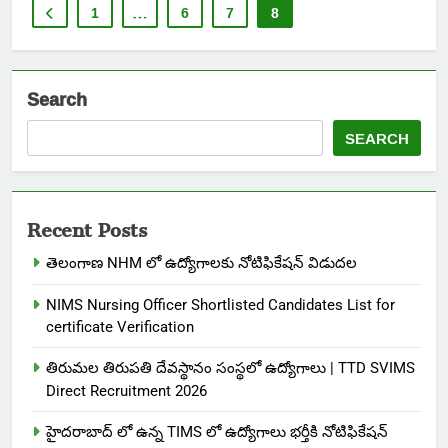
1
…
6
7
8
Search
SEARCH
Recent Posts
తెలంగాణ NHM లో ఉద్యోగాలకు నోటిఫికేషన్ విడుదల
NIMS Nursing Officer Shortlisted Candidates List for
certificate Verification
తిరుమల తిరుపతి దేవస్థానం సంస్థలో ఉద్యోగాలు | TTD SVIMS
Direct Recruitment 2026
హైదరాబాద్ లో ఉన్న TIMS లో ఉద్యోగాలు భర్తీకి నోటిఫికేషన్